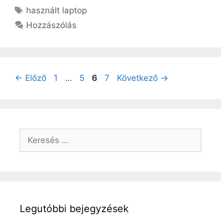
Címkék
használt laptop
Hozzászólás
Oldal
Oldal
Oldal
Oldal
←
Előző
1
…
5
6
7
Következő
→
Keresés:
Legutóbbi bejegyzések