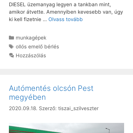
DIESEL üzemanyag legyen a tankban mint,
amikor átvette. Amennyiben kevesebb van, úgy
ki kell fizetnie …
Olvass tovább
Kategória
munkagépek
Címkék
ollós emelő bérlés
Hozzászólás
Autómentés olcsón Pest
megyében
2020.09.18.
Szerző:
tiszai_szilveszter