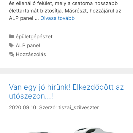
és ellenálló felület, mely a csatorna hosszabb
élettartamát biztosítja. Másrészt, hozzájárul az
ALP panel …
Olvass tovább
Kategória
épületgépészet
Címkék
ALP panel
Hozzászólás
Van egy jó hírünk! Elkezdődött az
utószezon…!
2020.09.10.
Szerző:
tiszai_szilveszter