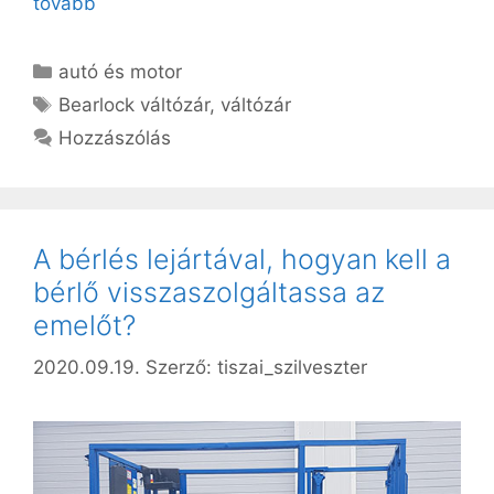
tovább
Kategória
autó és motor
Címkék
Bearlock váltózár
,
váltózár
Hozzászólás
A bérlés lejártával, hogyan kell a
bérlő visszaszolgáltassa az
emelőt?
2020.09.19.
Szerző:
tiszai_szilveszter