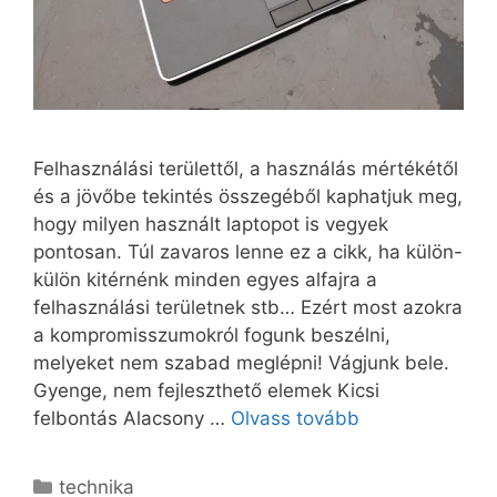
Felhasználási területtől, a használás mértékétől
és a jövőbe tekintés összegéből kaphatjuk meg,
hogy milyen használt laptopot is vegyek
pontosan. Túl zavaros lenne ez a cikk, ha külön-
külön kitérnénk minden egyes alfajra a
felhasználási területnek stb… Ezért most azokra
a kompromisszumokról fogunk beszélni,
melyeket nem szabad meglépni! Vágjunk bele.
Gyenge, nem fejleszthető elemek Kicsi
felbontás Alacsony …
Olvass tovább
Kategória
technika