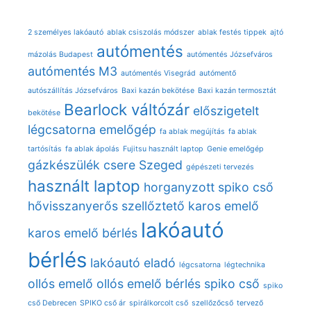
2 személyes lakóautó
ablak csiszolás módszer
ablak festés tippek
ajtó
autómentés
mázolás Budapest
autómentés Józsefváros
autómentés M3
autómentés Visegrád
autómentő
autószállítás Józsefváros
Baxi kazán bekötése
Baxi kazán termosztát
Bearlock váltózár
előszigetelt
bekötése
légcsatorna
emelőgép
fa ablak megújítás
fa ablak
tartósítás
fa ablak ápolás
Fujitsu használt laptop
Genie emelőgép
gázkészülék csere Szeged
gépészeti tervezés
használt laptop
horganyzott spiko cső
hővisszanyerős szellőztető
karos emelő
lakóautó
karos emelő bérlés
bérlés
lakóautó eladó
légcsatorna
légtechnika
ollós emelő
ollós emelő bérlés
spiko cső
spiko
cső Debrecen
SPIKO cső ár
spirálkorcolt cső
szellőzőcső
tervező