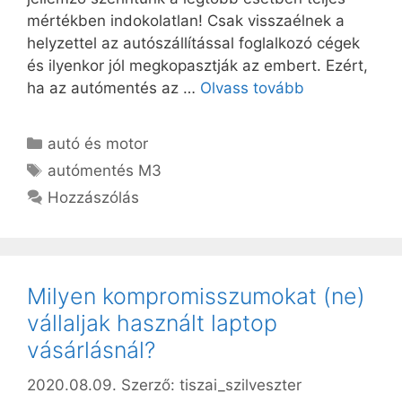
mértékben indokolatlan! Csak visszaélnek a
helyzettel az autószállítással foglalkozó cégek
és ilyenkor jól megkopasztják az embert. Ezért,
ha az autómentés az …
Olvass tovább
Kategória
autó és motor
Címkék
autómentés M3
Hozzászólás
Milyen kompromisszumokat (ne)
vállaljak használt laptop
vásárlásnál?
2020.08.09.
Szerző:
tiszai_szilveszter