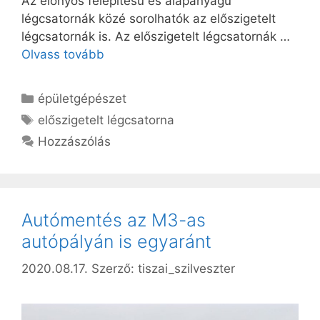
Az előnyös felépítésű és alapanyagú
légcsatornák közé sorolhatók az előszigetelt
légcsatornák is. Az előszigetelt légcsatornák …
Olvass tovább
Kategória
épületgépészet
Címkék
előszigetelt légcsatorna
Hozzászólás
Autómentés az M3-as
autópályán is egyaránt
2020.08.17.
Szerző:
tiszai_szilveszter