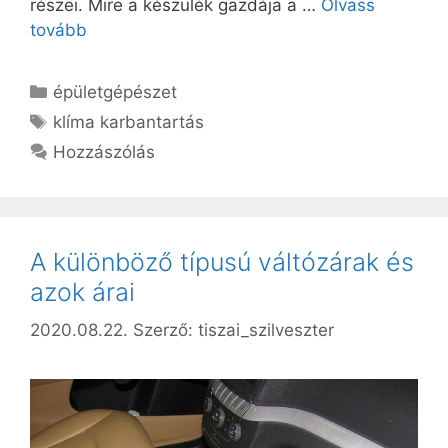
részei. Mire a készülék gazdája a …
Olvass
tovább
Kategória
épületgépészet
Címkék
klíma karbantartás
Hozzászólás
A különböző típusú váltózárak és
azok árai
2020.08.22.
Szerző:
tiszai_szilveszter