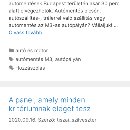
autómentések Budapest területén akár 30 perc
alatt elvégezhetők. Autómentés olcsón,
autószállítás-, trélerrel való szállítás vagy
autómentés az M3-as autópályán? Vállaljuk! …
Olvass tovább
Kategória
autó és motor
Címkék
autómentés M3
,
autópályán
Hozzászólás
A panel, amely minden
kritériumnak eleget tesz
2020.09.16.
Szerző:
tiszai_szilveszter