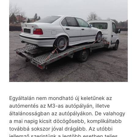
Egyáltalán nem mondható új keletűnek az
autómentés az M3-as autópályán, illetve
általánosságban az autópályákon. De valahogy
a mai napig kicsit döcögősebb, komplikáltabb
továbbá sokszor jóval drágább. Az utóbbi
jellemző szerintünk a legtöbb esetben teljes