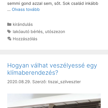
semmi gond azzal sem, sőt. Sok család inkább
…
Olvass tovább
Kategória
kirándulás
Címkék
lakóautó bérlés
,
utószezon
Hozzászólás
Hogyan válhat veszélyessé egy
klímaberendezés?
2020.08.29.
Szerző:
tiszai_szilveszter