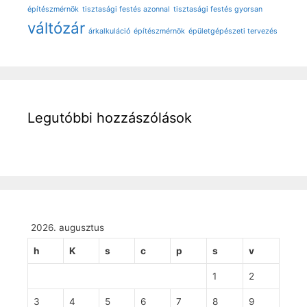
építészmérnök
tisztasági festés azonnal
tisztasági festés gyorsan
váltózár
árkalkuláció
építészmérnök
épületgépészeti tervezés
Legutóbbi hozzászólások
2026. augusztus
h
K
s
c
p
s
v
1
2
3
4
5
6
7
8
9