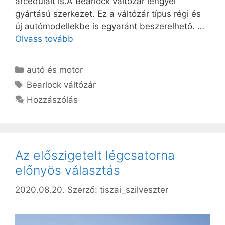
árcéduláit is.A Bearlock váltózár lengyel
gyártású szerkezet. Ez a váltózár típus régi és
új autómodellekbe is egyaránt beszerelhető. …
Olvass tovább
Kategória
autó és motor
Címkék
Bearlock váltózár
Hozzászólás
Az előszigetelt légcsatorna
előnyös választás
2020.08.20.
Szerző:
tiszai_szilveszter