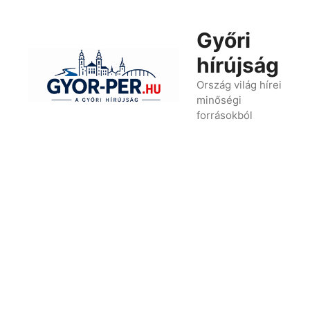
Kilépés
a
Győri
tartalomba
hírújság
Ország világ hírei
minőségi
forrásokból