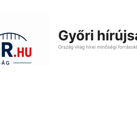
Győri hírúj
Ország világ hírei minőségi források