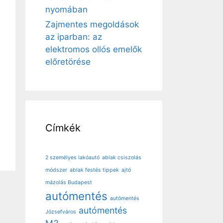
nyomában
Zajmentes megoldások
az iparban: az
elektromos ollós emelők
előretörése
Címkék
2 személyes lakóautó
ablak csiszolás
módszer
ablak festés tippek
ajtó
mázolás Budapest
autómentés
autómentés
autómentés
Józsefváros