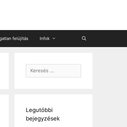
gatlan felújítás
Infok
Keresés:
Legutóbbi
bejegyzések