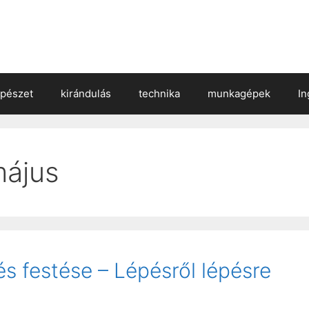
épészet
kirándulás
technika
munkagépek
In
május
és festése – Lépésről lépésre