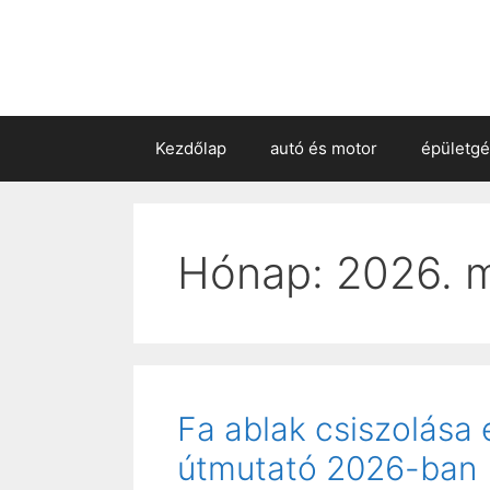
Kezdőlap
autó és motor
épületg
Hónap:
2026. 
Fa ablak csiszolása 
útmutató 2026-ban