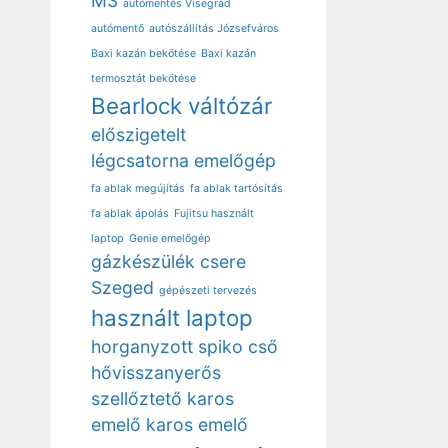
M3
autómentés Visegrád
autómentő
autószállítás Józsefváros
Baxi kazán bekötése
Baxi kazán
termosztát bekötése
Bearlock váltózár
előszigetelt
légcsatorna
emelőgép
fa ablak megújítás
fa ablak tartósítás
fa ablak ápolás
Fujitsu használt
laptop
Genie emelőgép
gázkészülék csere
Szeged
gépészeti tervezés
használt laptop
horganyzott spiko cső
hővisszanyerős
szellőztető
karos
emelő
karos emelő