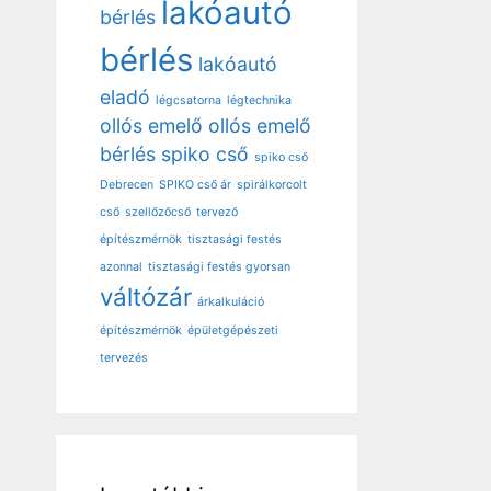
lakóautó
bérlés
bérlés
lakóautó
eladó
légcsatorna
légtechnika
ollós emelő
ollós emelő
bérlés
spiko cső
spiko cső
Debrecen
SPIKO cső ár
spirálkorcolt
cső
szellőzőcső
tervező
építészmérnök
tisztasági festés
azonnal
tisztasági festés gyorsan
váltózár
árkalkuláció
építészmérnök
épületgépészeti
tervezés