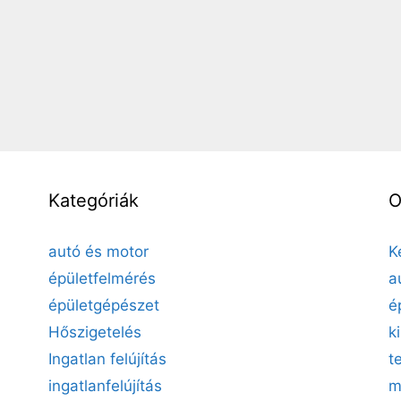
Kategóriák
O
autó és motor
K
épületfelmérés
a
épületgépészet
é
Hőszigetelés
k
Ingatlan felújítás
t
ingatlanfelújítás
m