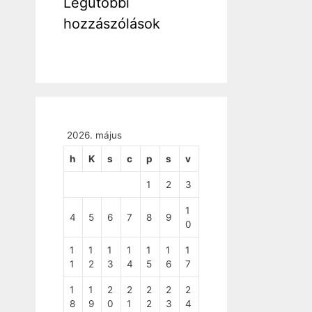
Legutóbbi
hozzászólások
2026. május
h
K
s
c
p
s
v
1
2
3
1
4
5
6
7
8
9
0
1
1
1
1
1
1
1
1
2
3
4
5
6
7
1
1
2
2
2
2
2
8
9
0
1
2
3
4