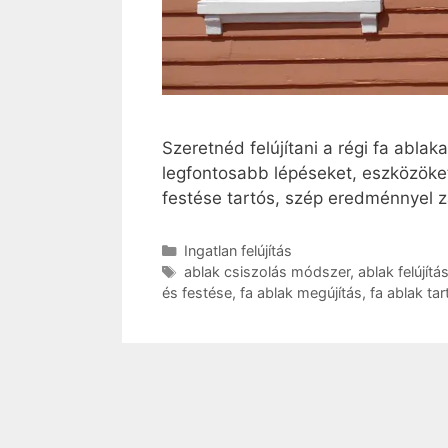
Szeretnéd felújítani a régi fa abla
legfontosabb lépéseket, eszközöket 
festése tartós, szép eredménnyel zá
Kategória
Ingatlan felújítás
Címkék
ablak csiszolás módszer
,
ablak felújítá
és festése
,
fa ablak megújítás
,
fa ablak tar