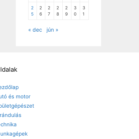
2
2
2
2
2
3
3
5
6
7
8
9
0
1
« dec
jún »
ldalak
ezdőlap
utó és motor
pületgépészet
irándulás
echnika
unkagépek