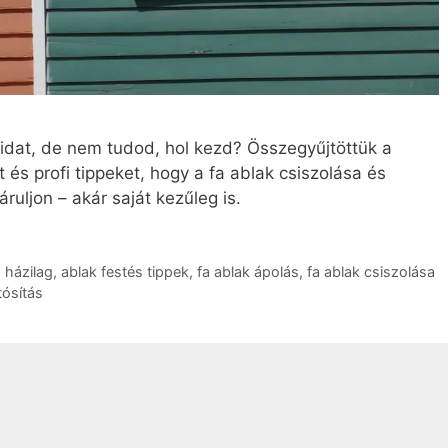
kaidat, de nem tudod, hol kezd? Összegyűjtöttük a
és profi tippeket, hogy a fa ablak csiszolása és
ruljon – akár saját kezűleg is.
s házilag
,
ablak festés tippek
,
fa ablak ápolás
,
fa ablak csiszolása
tósítás