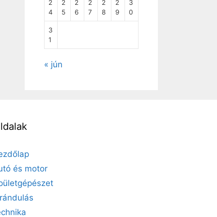
2
2
2
2
2
2
3
4
5
6
7
8
9
0
3
1
« jún
ldalak
ezdőlap
utó és motor
pületgépészet
irándulás
echnika