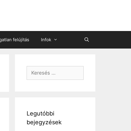
gatlan felújítás
Infok
Keresés:
Legutóbbi
bejegyzések