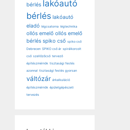
lakóautó
bérlés
bérlés
lakóautó
eladó
légcsatorna
légtechnika
ollós emelő
ollós emelő
bérlés
spiko cső
spiko cső
Debrecen
SPIKO cső ár
spirálkorcolt
cső
szellőzőcső
tervező
építészmérnök
tisztasági festés
azonnal
tisztasági festés gyorsan
váltózár
árkalkuláció
építészmérnök
épületgépészeti
tervezés