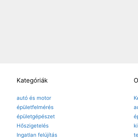
Kategóriák
O
autó és motor
K
épületfelmérés
a
épületgépészet
é
Hőszigetelés
k
Ingatlan felújítás
t