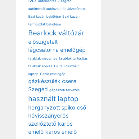
M3
autómentés Visegrád
autómentő
autószállítás Józsefváros
Baxi kazán bekötése
Baxi kazán
termosztát bekötése
Bearlock váltózár
előszigetelt
légcsatorna
emelőgép
fa ablak megújítás
fa ablak tartósítás
fa ablak ápolás
Fujitsu használt
laptop
Genie emelőgép
gázkészülék csere
Szeged
gépészeti tervezés
használt laptop
horganyzott spiko cső
hővisszanyerős
szellőztető
karos
emelő
karos emelő