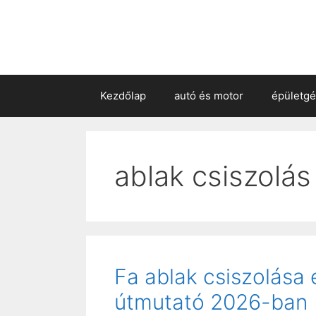
Kezdőlap
autó és motor
épületg
ablak csiszolá
Fa ablak csiszolása 
útmutató 2026-ban