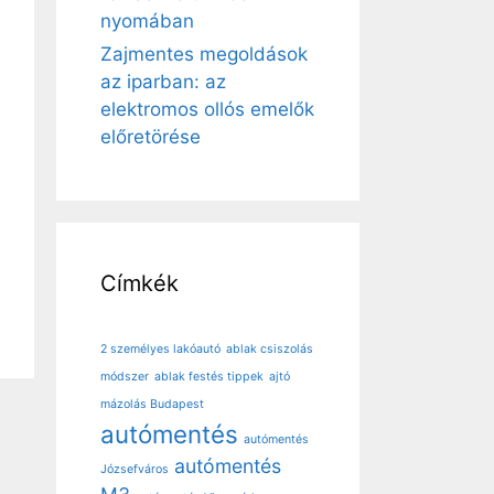
nyomában
Zajmentes megoldások
az iparban: az
elektromos ollós emelők
előretörése
Címkék
2 személyes lakóautó
ablak csiszolás
módszer
ablak festés tippek
ajtó
mázolás Budapest
autómentés
autómentés
autómentés
Józsefváros