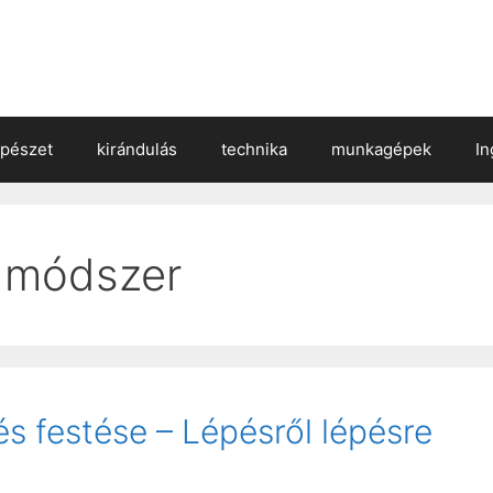
épészet
kirándulás
technika
munkagépek
In
s módszer
és festése – Lépésről lépésre