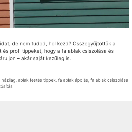
kaidat, de nem tudod, hol kezd? Összegyűjtöttük a
és profi tippeket, hogy a fa ablak csiszolása és
ruljon – akár saját kezűleg is.
s házilag
,
ablak festés tippek
,
fa ablak ápolás
,
fa ablak csiszolása
tósítás