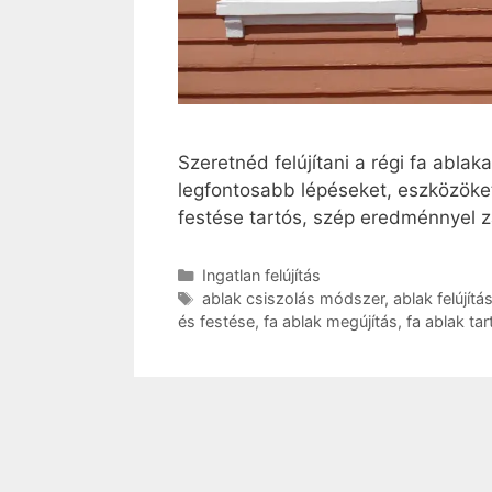
Szeretnéd felújítani a régi fa abla
legfontosabb lépéseket, eszközöket 
festése tartós, szép eredménnyel zá
Kategória
Ingatlan felújítás
Címkék
ablak csiszolás módszer
,
ablak felújítá
és festése
,
fa ablak megújítás
,
fa ablak tar