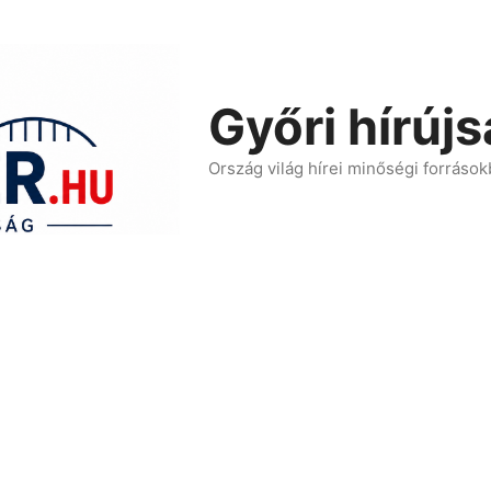
Győri hírúj
Ország világ hírei minőségi források