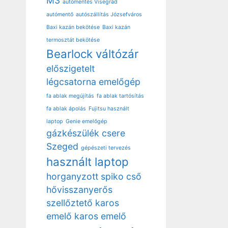
M3
autómentés Visegrád
autómentő
autószállítás Józsefváros
Baxi kazán bekötése
Baxi kazán
termosztát bekötése
Bearlock váltózár
előszigetelt
légcsatorna
emelőgép
fa ablak megújítás
fa ablak tartósítás
fa ablak ápolás
Fujitsu használt
laptop
Genie emelőgép
gázkészülék csere
Szeged
gépészeti tervezés
használt laptop
horganyzott spiko cső
hővisszanyerős
szellőztető
karos
emelő
karos emelő