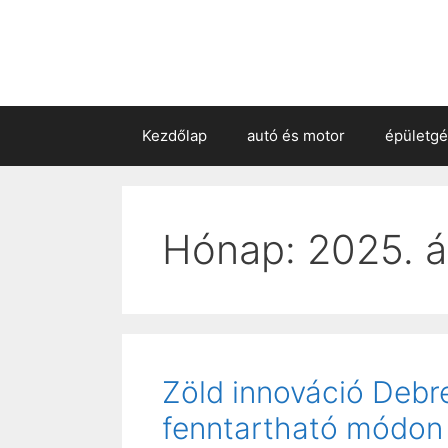
Kezdőlap
autó és motor
épületg
Hónap:
2025. áp
Zöld innováció Debr
fenntartható módon