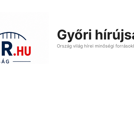
Győri hírúj
Ország világ hírei minőségi források