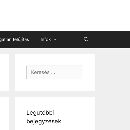
gatlan felújítás
Infok
Keresés:
Legutóbbi
bejegyzések