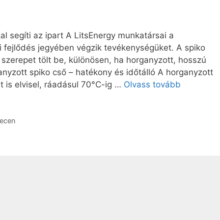
l segíti az ipart A LitsEnergy munkatársai a
 fejlődés jegyében végzik tevékenységüket. A spiko
zerepet tölt be, különösen, ha horganyzott, hosszú
ganyzott spiko cső – hatékony és időtálló A horganyzott
 is elvisel, ráadásul 70°C-ig …
Olvass tovább
recen