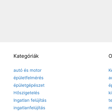
Kategóriák
O
autó és motor
K
épületfelmérés
a
épületgépészet
é
Hőszigetelés
k
Ingatlan felújítás
t
ingatlanfelújítás
m