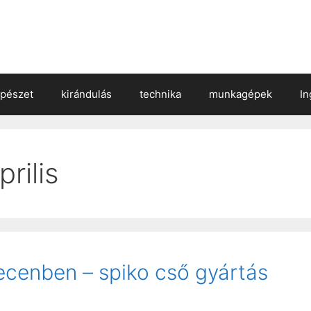
épészet
kirándulás
technika
munkagépek
In
rilis
ecenben – spiko cső gyártás