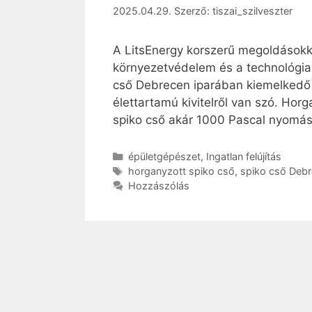
2025.04.29.
Szerző:
tiszai_szilveszter
A LitsEnergy korszerű megoldásokka
környezetvédelem és a technológiai
cső Debrecen iparában kiemelkedő s
élettartamú kivitelről van szó. Hor
spiko cső akár 1000 Pascal nyomást
Kategória
épületgépészet
,
Ingatlan felújítás
Címkék
horganyzott spiko cső
,
spiko cső Deb
Hozzászólás