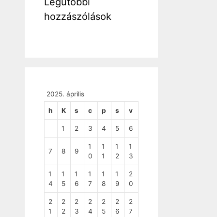
Legutóbbi
hozzászólások
2025. április
h
K
s
c
p
s
v
1
2
3
4
5
6
1
1
1
1
7
8
9
0
1
2
3
1
1
1
1
1
1
2
4
5
6
7
8
9
0
2
2
2
2
2
2
2
1
2
3
4
5
6
7