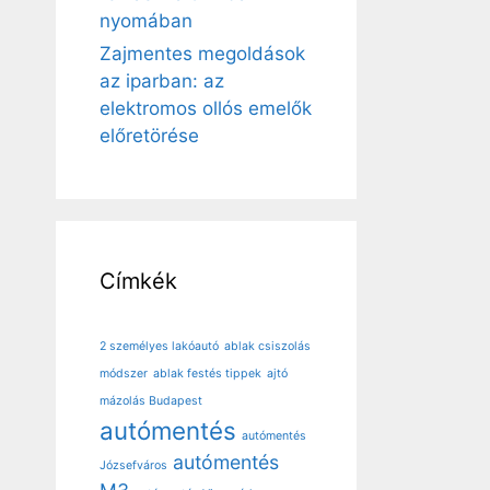
nyomában
Zajmentes megoldások
az iparban: az
elektromos ollós emelők
előretörése
Címkék
2 személyes lakóautó
ablak csiszolás
módszer
ablak festés tippek
ajtó
mázolás Budapest
autómentés
autómentés
autómentés
Józsefváros