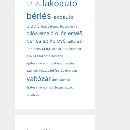
lakóautó
bérlés
bérlés
lakóautó
eladó
légcsatorna
légtechnika
ollós emelő
ollós emelő
bérlés
spiko cső
spiko cső
Debrecen
SPIKO cső ár
spirálkorcolt
cső
szellőzőcső
tervező
építészmérnök
tisztasági festés
azonnal
tisztasági festés gyorsan
váltózár
árkalkuláció
építészmérnök
épületgépészeti
tervezés