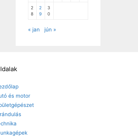
2
2
3
8
9
0
« jan
jún »
ldalak
ezdőlap
utó és motor
pületgépészet
irándulás
echnika
unkagépek