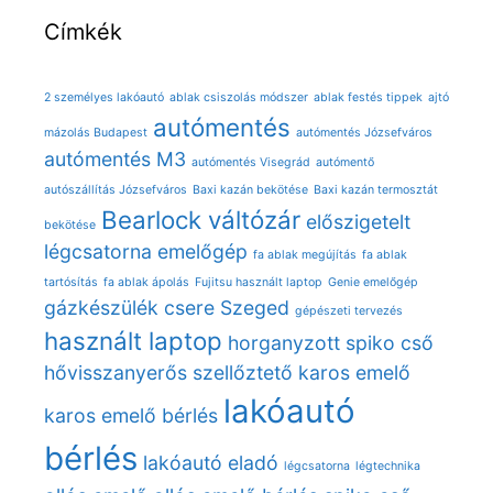
Címkék
2 személyes lakóautó
ablak csiszolás módszer
ablak festés tippek
ajtó
autómentés
mázolás Budapest
autómentés Józsefváros
autómentés M3
autómentés Visegrád
autómentő
autószállítás Józsefváros
Baxi kazán bekötése
Baxi kazán termosztát
Bearlock váltózár
előszigetelt
bekötése
légcsatorna
emelőgép
fa ablak megújítás
fa ablak
tartósítás
fa ablak ápolás
Fujitsu használt laptop
Genie emelőgép
gázkészülék csere Szeged
gépészeti tervezés
használt laptop
horganyzott spiko cső
hővisszanyerős szellőztető
karos emelő
lakóautó
karos emelő bérlés
bérlés
lakóautó eladó
légcsatorna
légtechnika