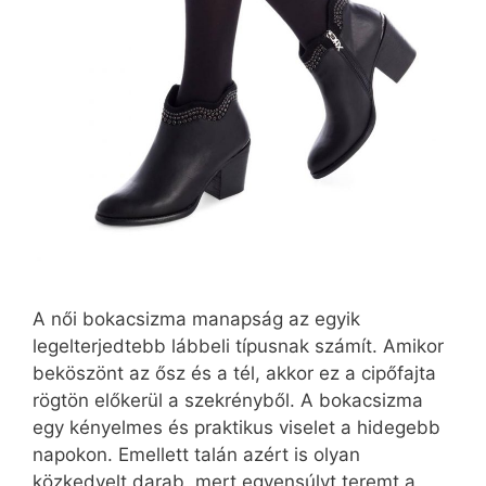
A női bokacsizma manapság az egyik
legelterjedtebb lábbeli típusnak számít. Amikor
beköszönt az ősz és a tél, akkor ez a cipőfajta
rögtön előkerül a szekrényből. A bokacsizma
egy kényelmes és praktikus viselet a hidegebb
napokon. Emellett talán azért is olyan
közkedvelt darab, mert egyensúlyt teremt a