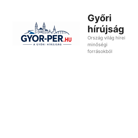
Kilépés
a
Győri
tartalomba
hírújság
Ország világ hírei
minőségi
forrásokból