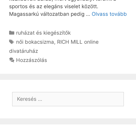
sportos és az elegáns viselet között.
Magassarkú változatban pedig …
Olvass tovább
Kategória
ruházat és kiegészítők
Címkék
női bokacsizma
,
RICH MILL online
divatáruház
Hozzászólás
Keresés: