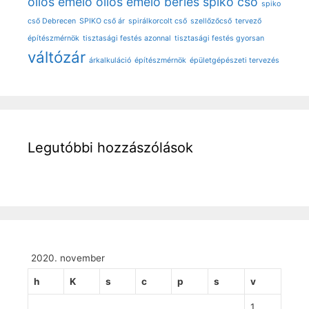
ollós emelő
ollós emelő bérlés
spiko cső
spiko
cső Debrecen
SPIKO cső ár
spirálkorcolt cső
szellőzőcső
tervező
építészmérnök
tisztasági festés azonnal
tisztasági festés gyorsan
váltózár
árkalkuláció
építészmérnök
épületgépészeti tervezés
Legutóbbi hozzászólások
2020. november
h
K
s
c
p
s
v
1