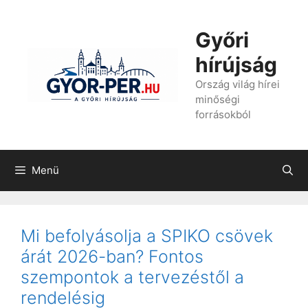
Kilépés
a
Győri
tartalomba
hírújság
Ország világ hírei
minőségi
forrásokból
Menü
Mi befolyásolja a SPIKO csövek
árát 2026-ban? Fontos
szempontok a tervezéstől a
rendelésig