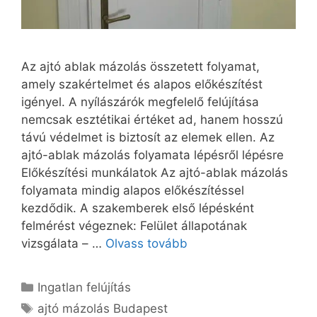
Az ajtó ablak mázolás összetett folyamat,
amely szakértelmet és alapos előkészítést
igényel. A nyílászárók megfelelő felújítása
nemcsak esztétikai értéket ad, hanem hosszú
távú védelmet is biztosít az elemek ellen. Az
ajtó-ablak mázolás folyamata lépésről lépésre
Előkészítési munkálatok Az ajtó-ablak mázolás
folyamata mindig alapos előkészítéssel
kezdődik. A szakemberek első lépésként
felmérést végeznek: Felület állapotának
vizsgálata – …
Olvass tovább
Kategória
Ingatlan felújítás
Címkék
ajtó mázolás Budapest