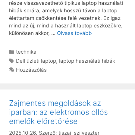
része visszavezethető tipikus laptop használati
hibák sorára, amelyek hosszú távon a laptop
élettartam csökkentése felé vezetnek. Ez igaz
mind az új, mind a használt laptop eszközökre,
különösen akkor, …
Olvass tovább
Kategória
technika
Címkék
Dell üzleti laptop
,
laptop használati hibák
Hozzászólás
Zajmentes megoldások az
iparban: az elektromos ollós
emelők előretörése
2025.10.26.
Szerző:
tiszai_szilveszter