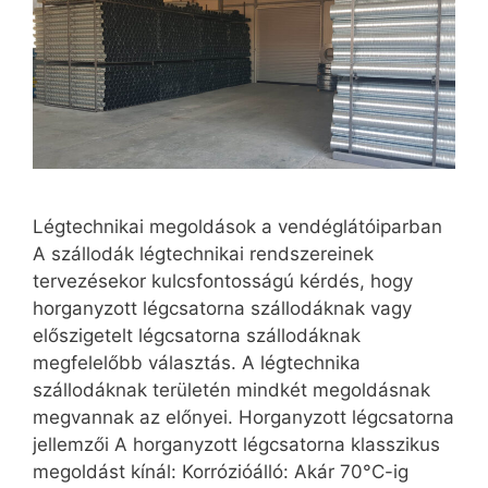
Légtechnikai megoldások a vendéglátóiparban
A szállodák légtechnikai rendszereinek
tervezésekor kulcsfontosságú kérdés, hogy
horganyzott légcsatorna szállodáknak vagy
előszigetelt légcsatorna szállodáknak
megfelelőbb választás. A légtechnika
szállodáknak területén mindkét megoldásnak
megvannak az előnyei. Horganyzott légcsatorna
jellemzői A horganyzott légcsatorna klasszikus
megoldást kínál: Korrózióálló: Akár 70°C-ig