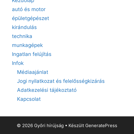
Kezdőlap
autó és motor
épületgépészet
kirándulás
technika
munkagépek
Ingatlan felújítás
Infok
Médiaajánlat
Jogi nyilatkozat és felelősségkizárás
Adatkezelési tájékoztató
Kapcsolat
© 2026 Győri hírújság
• Készült
GeneratePress