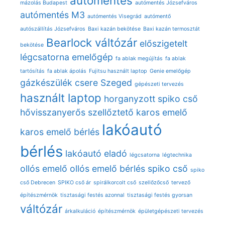
autómentés
mázolás Budapest
autómentés Józsefváros
autómentés M3
autómentés Visegrád
autómentő
autószállítás Józsefváros
Baxi kazán bekötése
Baxi kazán termosztát
Bearlock váltózár
előszigetelt
bekötése
légcsatorna
emelőgép
fa ablak megújítás
fa ablak
tartósítás
fa ablak ápolás
Fujitsu használt laptop
Genie emelőgép
gázkészülék csere Szeged
gépészeti tervezés
használt laptop
horganyzott spiko cső
hővisszanyerős szellőztető
karos emelő
lakóautó
karos emelő bérlés
bérlés
lakóautó eladó
légcsatorna
légtechnika
ollós emelő
ollós emelő bérlés
spiko cső
spiko
cső Debrecen
SPIKO cső ár
spirálkorcolt cső
szellőzőcső
tervező
építészmérnök
tisztasági festés azonnal
tisztasági festés gyorsan
váltózár
árkalkuláció
építészmérnök
épületgépészeti tervezés