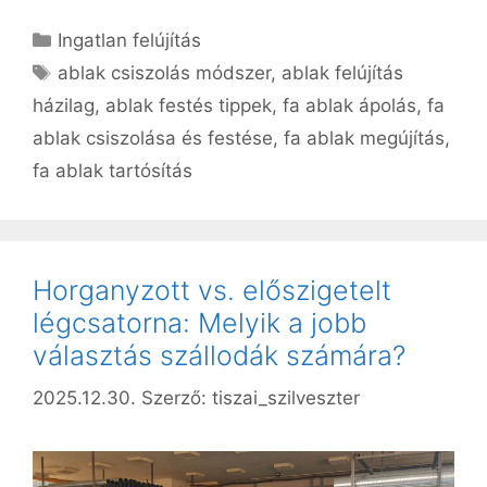
Kategória
Ingatlan felújítás
Címkék
ablak csiszolás módszer
,
ablak felújítás
házilag
,
ablak festés tippek
,
fa ablak ápolás
,
fa
ablak csiszolása és festése
,
fa ablak megújítás
,
fa ablak tartósítás
Horganyzott vs. előszigetelt
légcsatorna: Melyik a jobb
választás szállodák számára?
2025.12.30.
Szerző:
tiszai_szilveszter