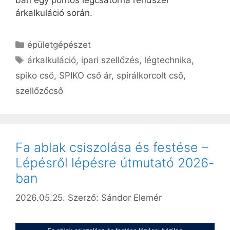
árkalkuláció során.
Kategória
épületgépészet
Címkék
árkalkuláció
,
ipari szellőzés
,
légtechnika
,
spiko cső
,
SPIKO cső ár
,
spirálkorcolt cső
,
szellőzőcső
Fa ablak csiszolása és festése –
Lépésről lépésre útmutató 2026-
ban
2026.05.25.
Szerző:
Sándor Elemér