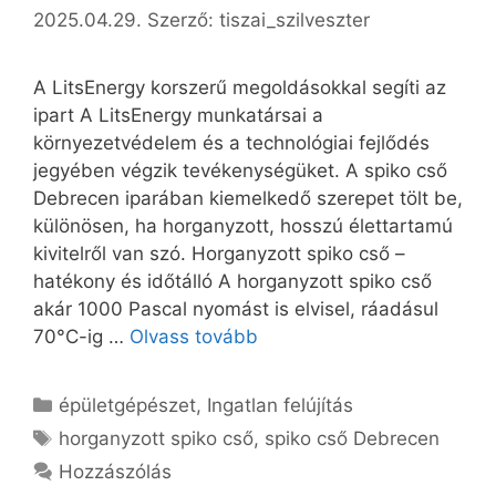
2025.04.29.
Szerző:
tiszai_szilveszter
A LitsEnergy korszerű megoldásokkal segíti az
ipart A LitsEnergy munkatársai a
környezetvédelem és a technológiai fejlődés
jegyében végzik tevékenységüket. A spiko cső
Debrecen iparában kiemelkedő szerepet tölt be,
különösen, ha horganyzott, hosszú élettartamú
kivitelről van szó. Horganyzott spiko cső –
hatékony és időtálló A horganyzott spiko cső
akár 1000 Pascal nyomást is elvisel, ráadásul
70°C-ig …
Olvass tovább
Kategória
épületgépészet
,
Ingatlan felújítás
Címkék
horganyzott spiko cső
,
spiko cső Debrecen
Hozzászólás