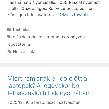
használható Nyomásálló: 1000 Pascal nyomást
is elbír Gazdaságos: Kedvező beszerzési ár
Előszigetelt légcsatorna …
Olvass tovább
Kategória
technika
Címkék
előszigetelt légcsatorna
,
horganyzott
légcsatorna
Hozzászólás
Miért romlanak el idő előtt a
laptopok? A leggyakoribb
felhasználói hibák nyomában
2025.12.19.
Szerző:
tiszai_szilveszter