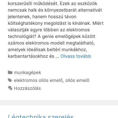
korszerűsíti működését. Ezek az eszközök
nemcsak halk és környezetbarát alternatívát
jelentenek, hanem hosszú távon
költséghatékony megoldást is kínálnak. Miért
választják egyre többen az elektromos
technológiát? A genie emelőgépek között
számos elektromos modell megtalálható,
amelyek ideálisak beltéri munkákhoz,
karbantartásokhoz és …
Olvass tovább
Kategória
munkagépek
Címkék
elektromos ollós emelő
,
ollós emelő
Hozzászólás
Légtechnika szerelés