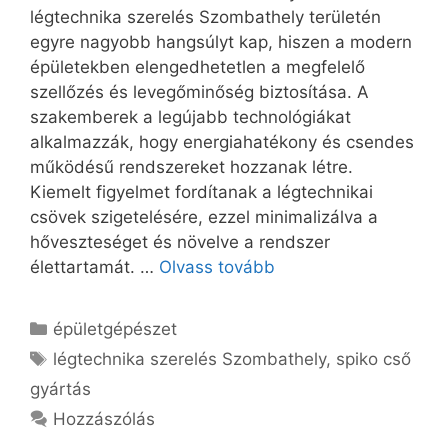
légtechnika szerelés Szombathely területén
egyre nagyobb hangsúlyt kap, hiszen a modern
épületekben elengedhetetlen a megfelelő
szellőzés és levegőminőség biztosítása. A
szakemberek a legújabb technológiákat
alkalmazzák, hogy energiahatékony és csendes
működésű rendszereket hozzanak létre.
Kiemelt figyelmet fordítanak a légtechnikai
csövek szigetelésére, ezzel minimalizálva a
hőveszteséget és növelve a rendszer
élettartamát. …
Olvass tovább
Kategória
épületgépészet
Címkék
légtechnika szerelés Szombathely
,
spiko cső
gyártás
Hozzászólás