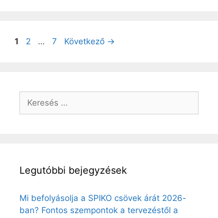
Oldal
Oldal
Oldal
1
2
…
7
Következő
→
Keresés:
Legutóbbi bejegyzések
Mi befolyásolja a SPIKO csövek árát 2026-
ban? Fontos szempontok a tervezéstől a