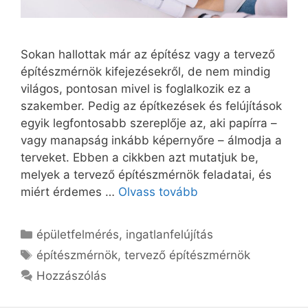
Sokan hallottak már az építész vagy a tervező
építészmérnök kifejezésekről, de nem mindig
világos, pontosan mivel is foglalkozik ez a
szakember. Pedig az építkezések és felújítások
egyik legfontosabb szereplője az, aki papírra –
vagy manapság inkább képernyőre – álmodja a
terveket. Ebben a cikkben azt mutatjuk be,
melyek a tervező építészmérnök feladatai, és
miért érdemes …
Olvass tovább
Kategória
épületfelmérés
,
ingatlanfelújítás
Címkék
építészmérnök
,
tervező építészmérnök
Hozzászólás