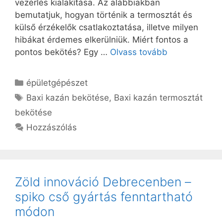
vezérlés kialakítása. Az alábbiakban
bemutatjuk, hogyan történik a termosztát és
külső érzékelők csatlakoztatása, illetve milyen
hibákat érdemes elkerülniük. Miért fontos a
pontos bekötés? Egy …
Olvass tovább
Kategória
épületgépészet
Címkék
Baxi kazán bekötése
,
Baxi kazán termosztát
bekötése
Hozzászólás
Zöld innováció Debrecenben –
spiko cső gyártás fenntartható
módon