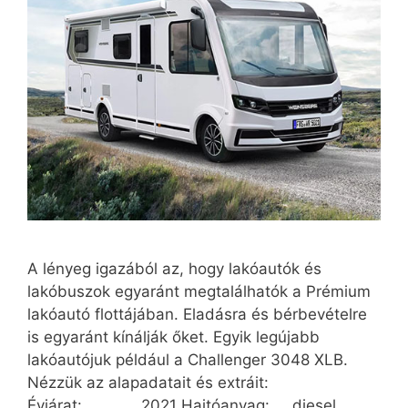
A lényeg igazából az, hogy lakóautók és
lakóbuszok egyaránt megtalálhatók a Prémium
lakóautó flottájában. Eladásra és bérbevételre
is egyaránt kínálják őket. Egyik legújabb
lakóautójuk például a Challenger 3048 XLB.
Nézzük az alapadatait és extráit:
Évjárat: 2021 Hajtóanyag: diesel