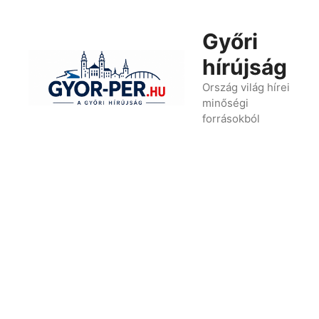
Kilépés
a
Győri
tartalomba
hírújság
Ország világ hírei
minőségi
forrásokból