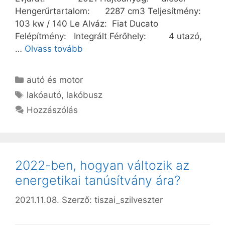
Hengerűrtartalom: 2287 cm3 Teljesítmény:
103 kw / 140 Le Alváz: Fiat Ducato
Felépítmény: Integrált Férőhely: 4 utazó,
…
Olvass tovább
Kategória
autó és motor
Címkék
lakóautó
,
lakóbusz
Hozzászólás
2022-ben, hogyan változik az
energetikai tanúsítvány ára?
2021.11.08.
Szerző:
tiszai_szilveszter