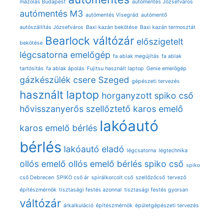
mázolás Budapest
autómentés Józsefváros
autómentés M3
autómentés Visegrád
autómentő
autószállítás Józsefváros
Baxi kazán bekötése
Baxi kazán termosztát
Bearlock váltózár
előszigetelt
bekötése
légcsatorna
emelőgép
fa ablak megújítás
fa ablak
tartósítás
fa ablak ápolás
Fujitsu használt laptop
Genie emelőgép
gázkészülék csere Szeged
gépészeti tervezés
használt laptop
horganyzott spiko cső
hővisszanyerős szellőztető
karos emelő
lakóautó
karos emelő bérlés
bérlés
lakóautó eladó
légcsatorna
légtechnika
ollós emelő
ollós emelő bérlés
spiko cső
spiko
cső Debrecen
SPIKO cső ár
spirálkorcolt cső
szellőzőcső
tervező
építészmérnök
tisztasági festés azonnal
tisztasági festés gyorsan
váltózár
árkalkuláció
építészmérnök
épületgépészeti tervezés