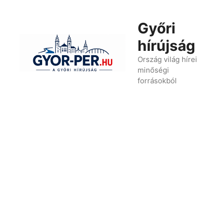
Kilépés
a
Győri
tartalomba
hírújság
Ország világ hírei
minőségi
forrásokból