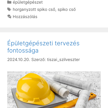
Kategória
épületgépészet
Címkék
horganyzott spiko cső
,
spiko cső
Hozzászólás
Épületgépészeti tervezés
fontossága
2024.10.20.
Szerző:
tiszai_szilveszter