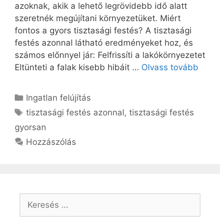
azoknak, akik a lehető legrövidebb idő alatt
szeretnék megújítani környezetüket. Miért
fontos a gyors tisztasági festés? A tisztasági
festés azonnal látható eredményeket hoz, és
számos előnnyel jár: Felfrissíti a lakókörnyezetet
Eltünteti a falak kisebb hibáit …
Olvass tovább
Kategória
Ingatlan felújítás
Címkék
tisztasági festés azonnal
,
tisztasági festés
gyorsan
Hozzászólás
Keresés: