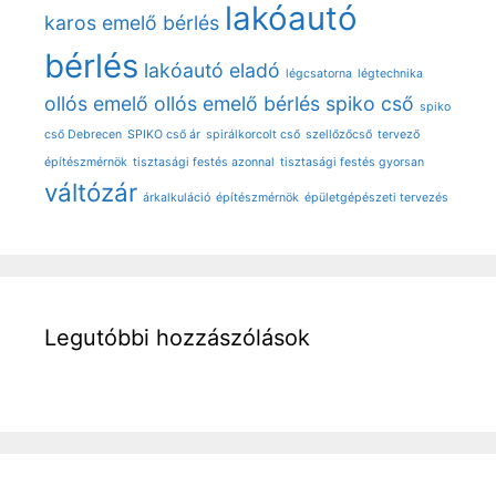
lakóautó
karos emelő bérlés
bérlés
lakóautó eladó
légcsatorna
légtechnika
ollós emelő
ollós emelő bérlés
spiko cső
spiko
cső Debrecen
SPIKO cső ár
spirálkorcolt cső
szellőzőcső
tervező
építészmérnök
tisztasági festés azonnal
tisztasági festés gyorsan
váltózár
árkalkuláció
építészmérnök
épületgépészeti tervezés
Legutóbbi hozzászólások