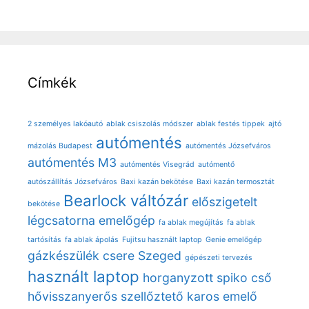
Címkék
2 személyes lakóautó
ablak csiszolás módszer
ablak festés tippek
ajtó
autómentés
mázolás Budapest
autómentés Józsefváros
autómentés M3
autómentés Visegrád
autómentő
autószállítás Józsefváros
Baxi kazán bekötése
Baxi kazán termosztát
Bearlock váltózár
előszigetelt
bekötése
légcsatorna
emelőgép
fa ablak megújítás
fa ablak
tartósítás
fa ablak ápolás
Fujitsu használt laptop
Genie emelőgép
gázkészülék csere Szeged
gépészeti tervezés
használt laptop
horganyzott spiko cső
hővisszanyerős szellőztető
karos emelő