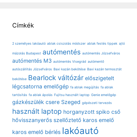
Címkék
2 személyes lakóautó
ablak csiszolás módszer
ablak festés tippek
ajtó
autómentés
mázolás Budapest
autómentés Józsefváros
autómentés M3
autómentés Visegrád
autómentő
autószállítás Józsefváros
Baxi kazán bekötése
Baxi kazán termosztát
Bearlock váltózár
előszigetelt
bekötése
légcsatorna
emelőgép
fa ablak megújítás
fa ablak
tartósítás
fa ablak ápolás
Fujitsu használt laptop
Genie emelőgép
gázkészülék csere Szeged
gépészeti tervezés
használt laptop
horganyzott spiko cső
hővisszanyerős szellőztető
karos emelő
lakóautó
karos emelő bérlés