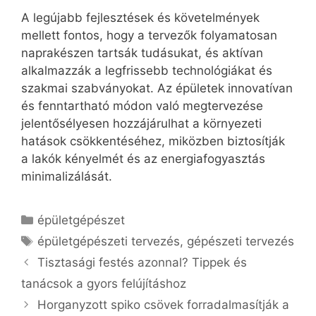
A legújabb fejlesztések és követelmények
mellett fontos, hogy a tervezők folyamatosan
naprakészen tartsák tudásukat, és aktívan
alkalmazzák a legfrissebb technológiákat és
szakmai szabványokat. Az épületek innovatívan
és fenntartható módon való megtervezése
jelentősélyesen hozzájárulhat a környezeti
hatások csökkentéséhez, miközben biztosítják
a lakók kényelmét és az energiafogyasztás
minimalizálását.
Kategória
épületgépészet
Címkék
épületgépészeti tervezés
,
gépészeti tervezés
Tisztasági festés azonnal? Tippek és
tanácsok a gyors felújításhoz
Horganyzott spiko csövek forradalmasítják a