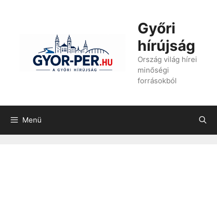
Kilépés
a
Győri
tartalomba
hírújság
Ország világ hírei
minőségi
forrásokból
Menü