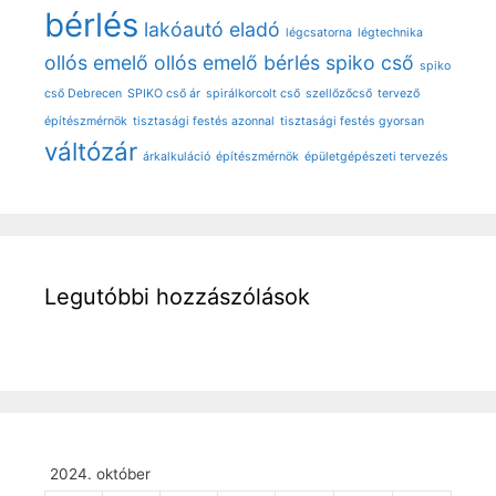
bérlés
lakóautó eladó
légcsatorna
légtechnika
ollós emelő
ollós emelő bérlés
spiko cső
spiko
cső Debrecen
SPIKO cső ár
spirálkorcolt cső
szellőzőcső
tervező
építészmérnök
tisztasági festés azonnal
tisztasági festés gyorsan
váltózár
árkalkuláció
építészmérnök
épületgépészeti tervezés
Legutóbbi hozzászólások
2024. október