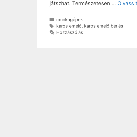
játszhat. Természetesen …
Olvass 
Kategória
munkagépek
Címkék
karos emelő
,
karos emelő bérlés
Hozzászólás