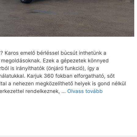
? Karos emelő bérléssel búcsút inthetünk a
 megoldásoknak. Ezek a gépezetek könnyed
l is irányíthatók (önjáró funkció), így a
álatukkal. Karjuk 360 fokban elforgatható, sőt
által a nehezen megközelíthető helyek is gond nélkül
erkezettel rendelkeznek, …
Olvass tovább