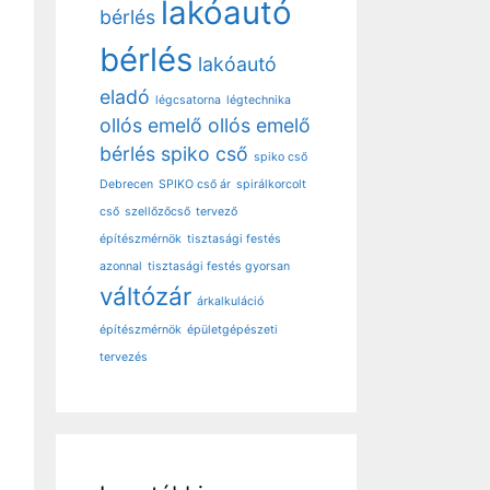
lakóautó
bérlés
bérlés
lakóautó
eladó
légcsatorna
légtechnika
ollós emelő
ollós emelő
bérlés
spiko cső
spiko cső
Debrecen
SPIKO cső ár
spirálkorcolt
cső
szellőzőcső
tervező
építészmérnök
tisztasági festés
azonnal
tisztasági festés gyorsan
váltózár
árkalkuláció
építészmérnök
épületgépészeti
tervezés