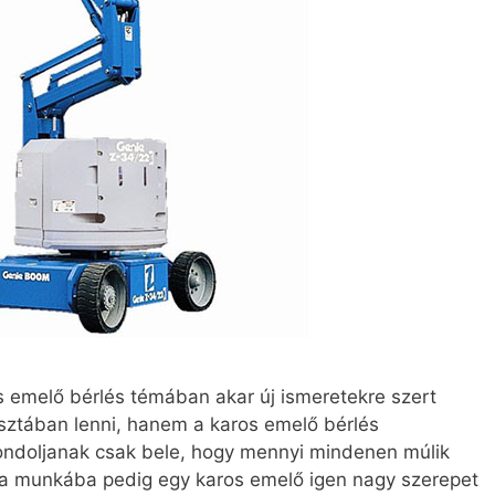
os emelő bérlés témában akar új ismeretekre szert
 tisztában lenni, hanem a karos emelő bérlés
 Gondoljanak csak bele, hogy mennyi mindenen múlik
e a munkába pedig egy karos emelő igen nagy szerepet