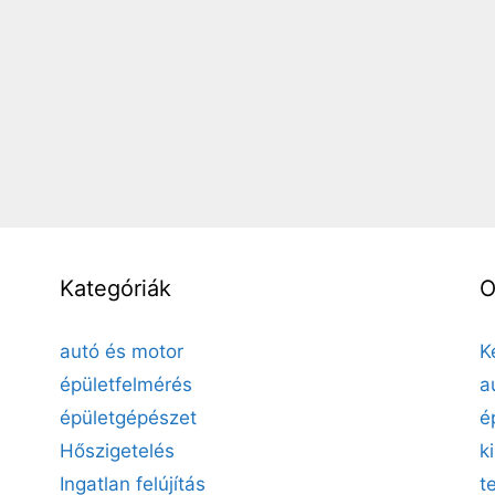
Kategóriák
O
autó és motor
K
épületfelmérés
a
épületgépészet
é
Hőszigetelés
k
Ingatlan felújítás
t