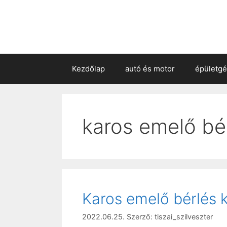
Kezdőlap
autó és motor
épületg
karos emelő bé
Karos emelő bérlés 
2022.06.25.
Szerző:
tiszai_szilveszter