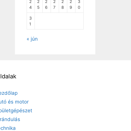
2
2
2
2
2
2
3
4
5
6
7
8
9
0
3
1
« jún
ldalak
ezdőlap
utó és motor
pületgépészet
irándulás
echnika