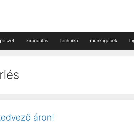
épészet
kirándulás
technika
munkagépek
In
rlés
kedvező áron!