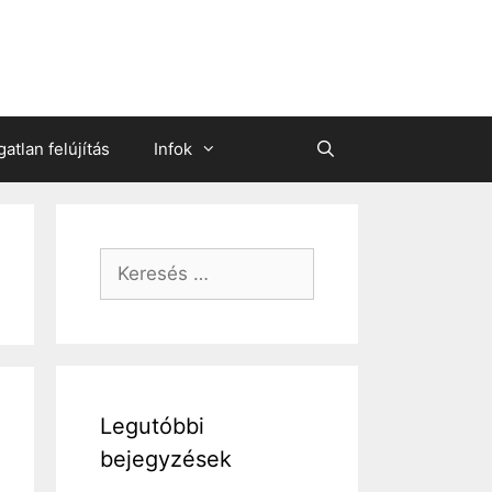
gatlan felújítás
Infok
Keresés:
Legutóbbi
bejegyzések