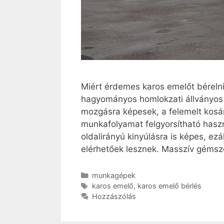
Miért érdemes karos emelőt bérelni
hagyományos homlokzati állványos
mozgásra képesek, a felemelt kosárbó
munkafolyamat felgyorsítható haszn
oldalirányú kinyúlásra is képes, ez
elérhetőek lesznek. Masszív gémsz
Kategória
munkagépek
Címkék
karos emelő
,
karos emelő bérlés
Hozzászólás