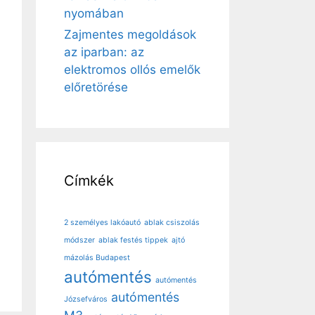
nyomában
Zajmentes megoldások
az iparban: az
elektromos ollós emelők
előretörése
Címkék
2 személyes lakóautó
ablak csiszolás
módszer
ablak festés tippek
ajtó
mázolás Budapest
autómentés
autómentés
autómentés
Józsefváros