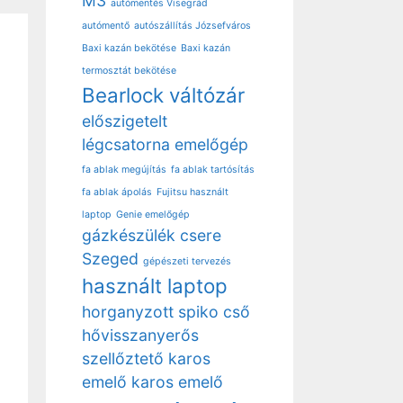
M3
autómentés Visegrád
autómentő
autószállítás Józsefváros
Baxi kazán bekötése
Baxi kazán
termosztát bekötése
Bearlock váltózár
előszigetelt
légcsatorna
emelőgép
fa ablak megújítás
fa ablak tartósítás
fa ablak ápolás
Fujitsu használt
laptop
Genie emelőgép
gázkészülék csere
Szeged
gépészeti tervezés
használt laptop
horganyzott spiko cső
hővisszanyerős
szellőztető
karos
emelő
karos emelő