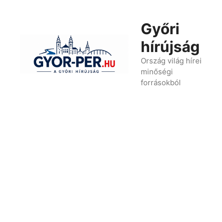
Kilépés
a
Győri
tartalomba
hírújság
Ország világ hírei
minőségi
forrásokból