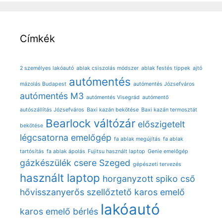
Címkék
2 személyes lakóautó
ablak csiszolás módszer
ablak festés tippek
ajtó
autómentés
mázolás Budapest
autómentés Józsefváros
autómentés M3
autómentés Visegrád
autómentő
autószállítás Józsefváros
Baxi kazán bekötése
Baxi kazán termosztát
Bearlock váltózár
előszigetelt
bekötése
légcsatorna
emelőgép
fa ablak megújítás
fa ablak
tartósítás
fa ablak ápolás
Fujitsu használt laptop
Genie emelőgép
gázkészülék csere Szeged
gépészeti tervezés
használt laptop
horganyzott spiko cső
hővisszanyerős szellőztető
karos emelő
lakóautó
karos emelő bérlés