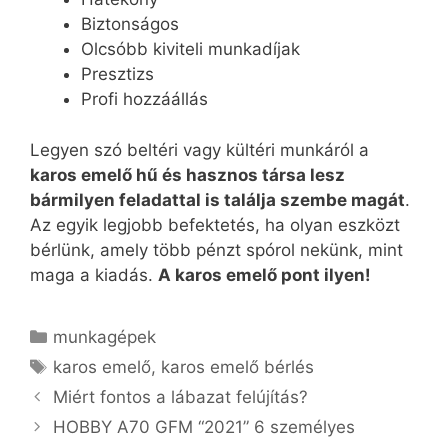
Biztonságos
Olcsóbb kiviteli munkadíjak
Presztizs
Profi hozzáállás
Legyen szó beltéri vagy kültéri munkáról a
karos emelő hű és hasznos társa lesz
bármilyen feladattal is találja szembe magát
.
Az egyik legjobb befektetés, ha olyan eszközt
bérlünk, amely több pénzt spórol nekünk, mint
maga a kiadás.
A karos emelő pont ilyen!
Kategória
munkagépek
Címkék
karos emelő
,
karos emelő bérlés
Miért fontos a lábazat felújítás?
HOBBY A70 GFM “2021” 6 személyes