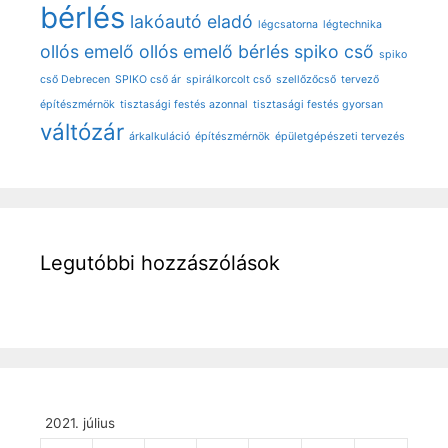
bérlés
lakóautó eladó
légcsatorna
légtechnika
ollós emelő
ollós emelő bérlés
spiko cső
spiko
cső Debrecen
SPIKO cső ár
spirálkorcolt cső
szellőzőcső
tervező
építészmérnök
tisztasági festés azonnal
tisztasági festés gyorsan
váltózár
árkalkuláció
építészmérnök
épületgépészeti tervezés
Legutóbbi hozzászólások
2021. július