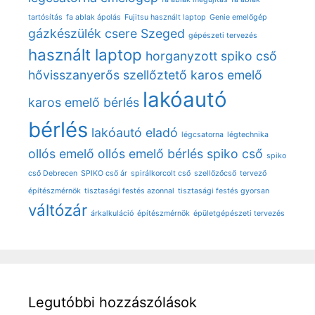
tartósítás
fa ablak ápolás
Fujitsu használt laptop
Genie emelőgép
gázkészülék csere Szeged
gépészeti tervezés
használt laptop
horganyzott spiko cső
hővisszanyerős szellőztető
karos emelő
lakóautó
karos emelő bérlés
bérlés
lakóautó eladó
légcsatorna
légtechnika
ollós emelő
ollós emelő bérlés
spiko cső
spiko
cső Debrecen
SPIKO cső ár
spirálkorcolt cső
szellőzőcső
tervező
építészmérnök
tisztasági festés azonnal
tisztasági festés gyorsan
váltózár
árkalkuláció
építészmérnök
épületgépészeti tervezés
Legutóbbi hozzászólások