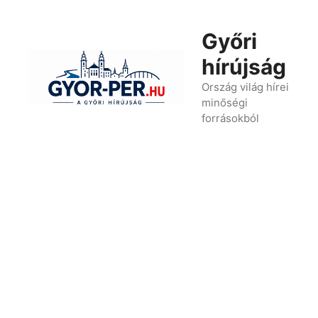
Kilépés
a
Győri
tartalomba
hírújság
Ország világ hírei
minőségi
forrásokból