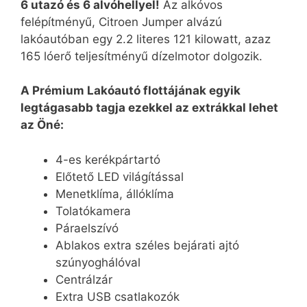
6 utazó és 6 alvóhellyel!
Az alkóvos
felépítményű, Citroen Jumper alvázú
lakóautóban egy 2.2 literes 121 kilowatt, azaz
165 lóerő teljesítményű dízelmotor dolgozik.
A Prémium Lakóautó flottájának egyik
legtágasabb tagja ezekkel az extrákkal lehet
az Öné:
4-es kerékpártartó
Előtető LED világítással
Menetklíma, állóklíma
Tolatókamera
Páraelszívó
Ablakos extra széles bejárati ajtó
szúnyoghálóval
Centrálzár
Extra USB csatlakozók