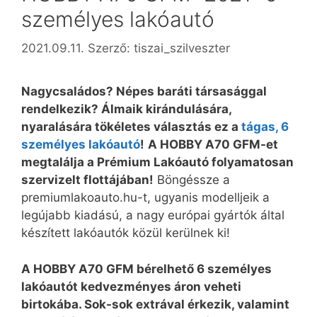
személyes lakóautó
2021.09.11.
Szerző:
tiszai_szilveszter
Nagycsaládos? Népes baráti társasággal
rendelkezik? Álmaik kirándulására,
nyaralására tökéletes választás ez a
tágas, 6
személyes lakóautó
!
A HOBBY A70 GFM-et
megtalálja a Prémium Lakóautó folyamatosan
szervizelt flottájában!
Böngéssze a
premiumlakoauto.hu-t, ugyanis modelljeik a
legújabb kiadású, a nagy európai gyártók által
készített lakóautók közül kerülnek ki!
A HOBBY A70 GFM bérelhető 6 személyes
lakóautót kedvezményes áron veheti
birtokába. Sok-sok extrával érkezik, valamint