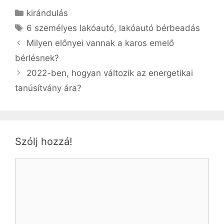
Kategória
kirándulás
Címkék
6 személyes lakóautó
,
lakóautó bérbeadás
Milyen előnyei vannak a karos emelő
bérlésnek?
2022-ben, hogyan változik az energetikai
tanúsítvány ára?
Szólj hozzá!
Hozzászólás