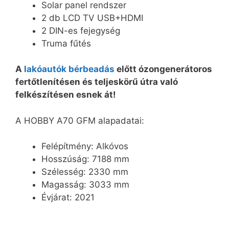
Solar panel rendszer
2 db LCD TV USB+HDMI
2 DIN-es fejegység
Truma fűtés
A
lakóautók bérbeadás
előtt ózongenerátoros
fertőtlenítésen és teljeskörű útra való
felkészítésen esnek át!
A HOBBY A70 GFM alapadatai:
Felépítmény: Alkóvos
Hosszúság: 7188 mm
Szélesség: 2330 mm
Magasság: 3033 mm
Évjárat: 2021