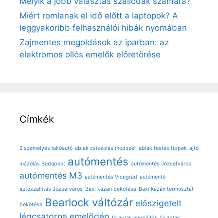
Melyik a jobb választás szállodák számára?
Miért romlanak el idő előtt a laptopok? A
leggyakoribb felhasználói hibák nyomában
Zajmentes megoldások az iparban: az
elektromos ollós emelők előretörése
Címkék
2 személyes lakóautó
ablak csiszolás módszer
ablak festés tippek
ajtó
autómentés
mázolás Budapest
autómentés Józsefváros
autómentés M3
autómentés Visegrád
autómentő
autószállítás Józsefváros
Baxi kazán bekötése
Baxi kazán termosztát
Bearlock váltózár
előszigetelt
bekötése
légcsatorna
emelőgép
fa ablak megújítás
fa ablak