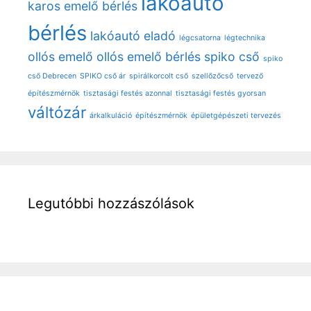
lakóautó
karos emelő bérlés
bérlés
lakóautó eladó
légcsatorna
légtechnika
ollós emelő
ollós emelő bérlés
spiko cső
spiko
cső Debrecen
SPIKO cső ár
spirálkorcolt cső
szellőzőcső
tervező
építészmérnök
tisztasági festés azonnal
tisztasági festés gyorsan
váltózár
árkalkuláció
építészmérnök
épületgépészeti tervezés
Legutóbbi hozzászólások