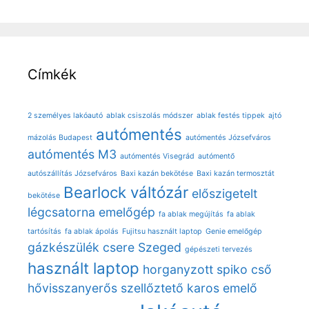
Címkék
2 személyes lakóautó
ablak csiszolás módszer
ablak festés tippek
ajtó
autómentés
mázolás Budapest
autómentés Józsefváros
autómentés M3
autómentés Visegrád
autómentő
autószállítás Józsefváros
Baxi kazán bekötése
Baxi kazán termosztát
Bearlock váltózár
előszigetelt
bekötése
légcsatorna
emelőgép
fa ablak megújítás
fa ablak
tartósítás
fa ablak ápolás
Fujitsu használt laptop
Genie emelőgép
gázkészülék csere Szeged
gépészeti tervezés
használt laptop
horganyzott spiko cső
hővisszanyerős szellőztető
karos emelő