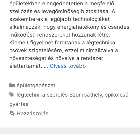
épületekben elengedhetetlen a megfelelő
szellőzés és levegőminőség biztosítása. A
szakemberek a legújabb technológiákat
alkalmazzák, hogy energiahatékony és csendes
működésű rendszereket hozzanak létre.
Kiemelt figyelmet fordítanak a légtechnikai
csövek szigetelésére, ezzel minimalizálva a
hőveszteséget és növelve a rendszer
élettartamát. …
Olvass tovább
Kategória
épületgépészet
Címkék
légtechnika szerelés Szombathely
,
spiko cső
gyártás
Hozzászólás