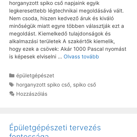
horganyzott spiko cső napjaink egyik
legkeresettebb légtechnikai megoldásává vált.
Nem csoda, hiszen kedvező áruk és kiváló
minőségük miatt egyre többen választják ezt a
megoldást. Kiemelkedő tulajdonságok és
alkalmazási területek A szakértők kiemelik,
hogy ezek a csövek: Akár 1000 Pascal nyomást
is képesek elviselni …
Olvass tovább
Kategória
épületgépészet
Címkék
horganyzott spiko cső
,
spiko cső
Hozzászólás
Épületgépészeti tervezés
fontossága