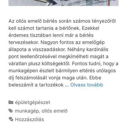
Az ollós emelő bérlés során számos tényezőről
kell számot tartania a bérlőnek. Ezekkel
érdemes tisztában lenni már a bérlés
tervezésekor. Nagyon fontos az emelőgép
állapota a visszaadáskor. Néhány kardinális
pont leellenőrzésével megkímélheti magát a
váratlan plusz költségektől. Fontos tudni, hogy a
munkagépen észlelt bármilyen eltérés utólagos
díj felszámolását vonja maga után. Ebbe
beleszámít a tartozékok …
Olvass tovább
Kategória
épületgépészet
Címkék
munkagép
,
ollós emelő
Hozzászólás