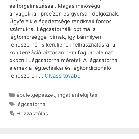
és forgalmazással. Magas minőségű
anyagokkal, precízen és gyorsan dolgoznak.
Ügyfeleik elégedettsége rendkívül fontos
számukra. Légcsatornáik optimális
légtömörséggel bírnak, így bármilyen
rendszernél is kerüljenek felhasználásra, a
kondenzáció biztosan nem fog problémát
okozni! Légcsatorna méretek A légcsatorna
elemek a légtechnikai és légkondicionáló
rendszerek …
Olvass tovább
Kategória
épületgépészet
,
ingatlanfelújítás
Címkék
légcsatorna
Hozzászólás