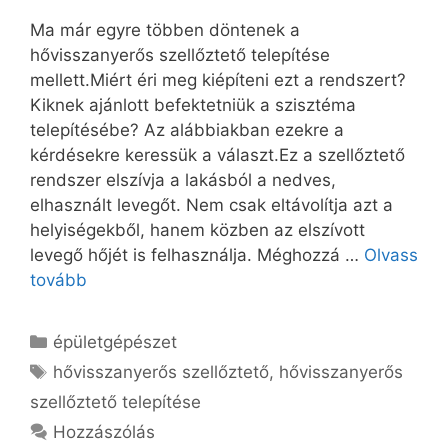
Ma már egyre többen döntenek a
hővisszanyerős szellőztető telepítése
mellett.Miért éri meg kiépíteni ezt a rendszert?
Kiknek ajánlott befektetniük a szisztéma
telepítésébe? Az alábbiakban ezekre a
kérdésekre keressük a választ.Ez a szellőztető
rendszer elszívja a lakásból a nedves,
elhasznált levegőt. Nem csak eltávolítja azt a
helyiségekből, hanem közben az elszívott
levegő hőjét is felhasználja. Méghozzá …
Olvass
tovább
Kategória
épületgépészet
Címkék
hővisszanyerős szellőztető
,
hővisszanyerős
szellőztető telepítése
Hozzászólás