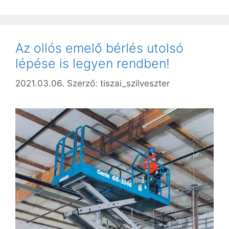
Az ollós emelő bérlés utolsó
lépése is legyen rendben!
2021.03.06.
Szerző:
tiszai_szilveszter