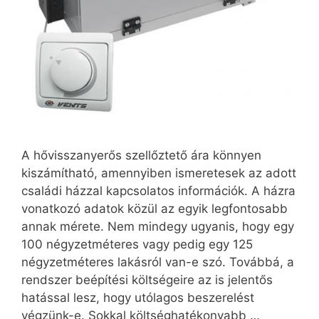
A hővisszanyerős szellőztető ára könnyen
kiszámítható, amennyiben ismeretesek az adott
családi házzal kapcsolatos információk. A házra
vonatkozó adatok közül az egyik legfontosabb
annak mérete. Nem mindegy ugyanis, hogy egy
100 négyzetméteres vagy pedig egy 125
négyzetméteres lakásról van-e szó. Továbbá, a
rendszer beépítési költségeire az is jelentős
hatással lesz, hogy utólagos beszerelést
végzünk-e. Sokkal költséghatékonyabb …