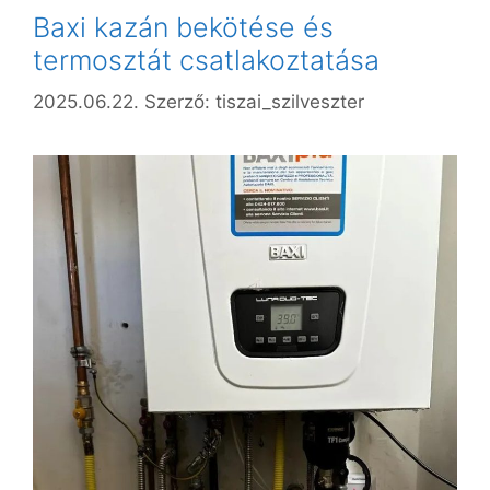
Baxi kazán bekötése és
termosztát csatlakoztatása
2025.06.22.
Szerző:
tiszai_szilveszter