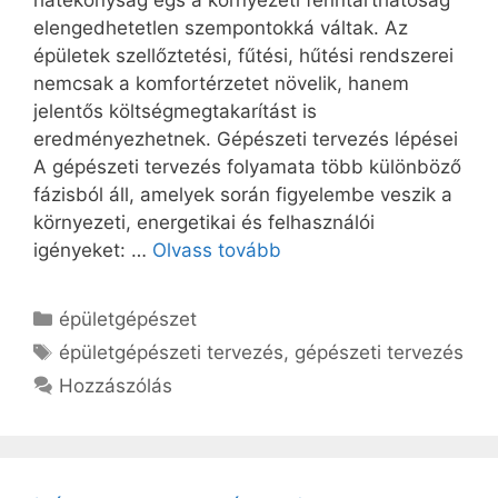
hatékonyság égs a környezeti fenntarthatóság
elengedhetetlen szempontokká váltak. Az
épületek szellőztetési, fűtési, hűtési rendszerei
nemcsak a komfortérzetet növelik, hanem
jelentős költségmegtakarítást is
eredményezhetnek. Gépészeti tervezés lépései
A gépészeti tervezés folyamata több különböző
fázisból áll, amelyek során figyelembe veszik a
környezeti, energetikai és felhasználói
igényeket: …
Olvass tovább
Kategória
épületgépészet
Címkék
épületgépészeti tervezés
,
gépészeti tervezés
Hozzászólás