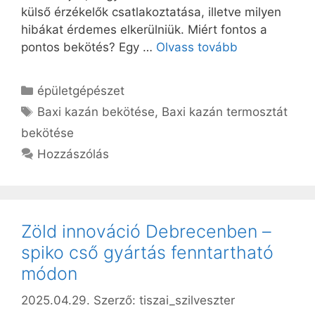
külső érzékelők csatlakoztatása, illetve milyen
hibákat érdemes elkerülniük. Miért fontos a
pontos bekötés? Egy …
Olvass tovább
Kategória
épületgépészet
Címkék
Baxi kazán bekötése
,
Baxi kazán termosztát
bekötése
Hozzászólás
Zöld innováció Debrecenben –
spiko cső gyártás fenntartható
módon
2025.04.29.
Szerző:
tiszai_szilveszter