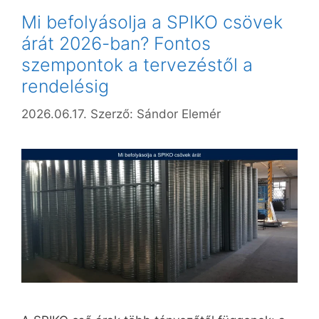
Mi befolyásolja a SPIKO csövek
árát 2026-ban? Fontos
szempontok a tervezéstől a
rendelésig
2026.06.17.
Szerző:
Sándor Elemér