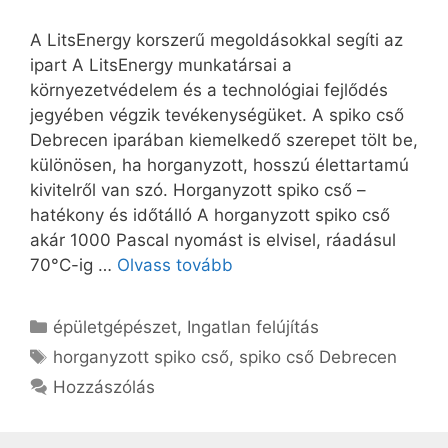
A LitsEnergy korszerű megoldásokkal segíti az
ipart A LitsEnergy munkatársai a
környezetvédelem és a technológiai fejlődés
jegyében végzik tevékenységüket. A spiko cső
Debrecen iparában kiemelkedő szerepet tölt be,
különösen, ha horganyzott, hosszú élettartamú
kivitelről van szó. Horganyzott spiko cső –
hatékony és időtálló A horganyzott spiko cső
akár 1000 Pascal nyomást is elvisel, ráadásul
70°C-ig …
Olvass tovább
Kategória
épületgépészet
,
Ingatlan felújítás
Címkék
horganyzott spiko cső
,
spiko cső Debrecen
Hozzászólás