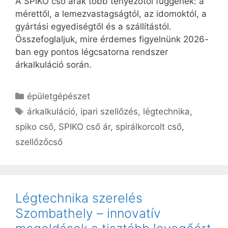
A SPIKO cső árak több tényezőtől függenek: a
mérettől, a lemezvastagságtól, az idomoktól, a
gyártási egyediségtől és a szállítástól.
Összefoglaljuk, mire érdemes figyelnünk 2026-
ban egy pontos légcsatorna rendszer
árkalkuláció során.
Kategória
épületgépészet
Címkék
árkalkuláció
,
ipari szellőzés
,
légtechnika
,
spiko cső
,
SPIKO cső ár
,
spirálkorcolt cső
,
szellőzőcső
Légtechnika szerelés
Szombathely – innovatív