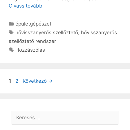
Olvass tovább
Kategória
épületgépészet
Címkék
hővisszanyerős szellőztető
,
hővisszanyerős
szellőztető rendszer
Hozzászólás
Oldal
Oldal
1
2
Következő
→
Keresés: