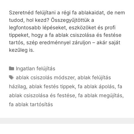
Szeretnéd felújítani a régi fa ablakaidat, de nem
tudod, hol kezd? Összegyűjtöttük a
legfontosabb lépéseket, eszközöket és profi
tippeket, hogy a fa ablak csiszolása és festése
tartós, szép eredménnyel záruljon – akár saját
kezűleg is.
Kategória
Ingatlan felújítás
Címkék
ablak csiszolás módszer
,
ablak felújítás
házilag
,
ablak festés tippek
,
fa ablak ápolás
,
fa
ablak csiszolása és festése
,
fa ablak megújítás
,
fa ablak tartósítás