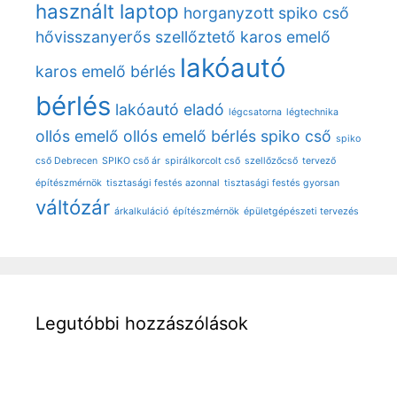
használt laptop
horganyzott spiko cső
hővisszanyerős szellőztető
karos emelő
lakóautó
karos emelő bérlés
bérlés
lakóautó eladó
légcsatorna
légtechnika
ollós emelő
ollós emelő bérlés
spiko cső
spiko
cső Debrecen
SPIKO cső ár
spirálkorcolt cső
szellőzőcső
tervező
építészmérnök
tisztasági festés azonnal
tisztasági festés gyorsan
váltózár
árkalkuláció
építészmérnök
épületgépészeti tervezés
Legutóbbi hozzászólások