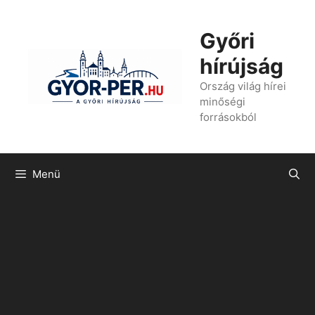
Kilépés
a
Győri
tartalomba
hírújság
Ország világ hírei
minőségi
forrásokból
Menü