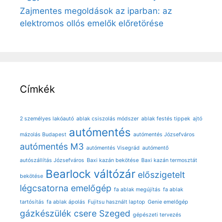
Zajmentes megoldások az iparban: az
elektromos ollós emelők előretörése
Címkék
2 személyes lakóautó
ablak csiszolás módszer
ablak festés tippek
ajtó
autómentés
mázolás Budapest
autómentés Józsefváros
autómentés M3
autómentés Visegrád
autómentő
autószállítás Józsefváros
Baxi kazán bekötése
Baxi kazán termosztát
Bearlock váltózár
előszigetelt
bekötése
légcsatorna
emelőgép
fa ablak megújítás
fa ablak
tartósítás
fa ablak ápolás
Fujitsu használt laptop
Genie emelőgép
gázkészülék csere Szeged
gépészeti tervezés