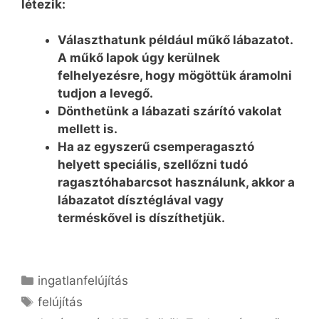
létezik:
Választhatunk például műkő lábazatot.
A műkő lapok úgy kerülnek
felhelyezésre, hogy mögöttük áramolni
tudjon a levegő.
Dönthetünk a lábazati szárító vakolat
mellett is.
Ha az egyszerű csemperagasztó
helyett speciális, szellőzni tudó
ragasztóhabarcsot használunk, akkor a
lábazatot dísztéglával vagy
terméskővel is díszíthetjük.
Kategória
ingatlanfelújítás
Címkék
felújítás