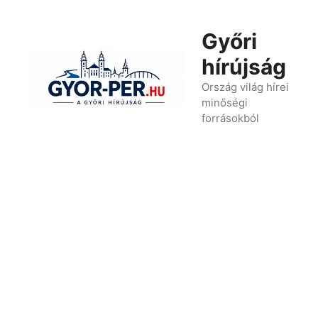
Kilépés
a
Győri
tartalomba
hírújság
Ország világ hírei
minőségi
forrásokból