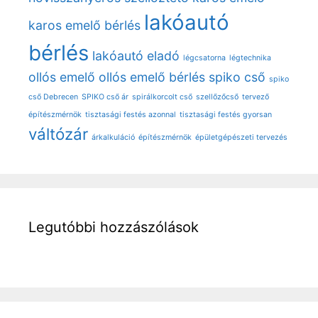
lakóautó
karos emelő bérlés
bérlés
lakóautó eladó
légcsatorna
légtechnika
ollós emelő
ollós emelő bérlés
spiko cső
spiko
cső Debrecen
SPIKO cső ár
spirálkorcolt cső
szellőzőcső
tervező
építészmérnök
tisztasági festés azonnal
tisztasági festés gyorsan
váltózár
árkalkuláció
építészmérnök
épületgépészeti tervezés
Legutóbbi hozzászólások