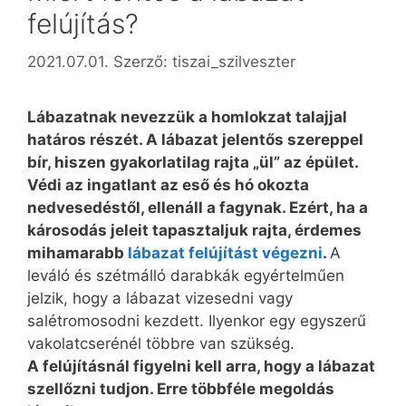
felújítás?
2021.07.01.
Szerző:
tiszai_szilveszter
Lábazatnak nevezzük a homlokzat talajjal
határos részét. A lábazat jelentős szereppel
bír, hiszen gyakorlatilag rajta „ül” az épület.
Védi az ingatlant az eső és hó okozta
nedvesedéstől, ellenáll a fagynak. Ezért, ha a
károsodás jeleit tapasztaljuk rajta, érdemes
mihamarabb
lábazat felújítást végezni
.
A
leváló és szétmálló darabkák egyértelműen
jelzik, hogy a lábazat vizesedni vagy
salétromosodni kezdett. Ilyenkor egy egyszerű
vakolatcserénél többre van szükség.
A felújításnál figyelni kell arra, hogy a lábazat
szellőzni tudjon. Erre többféle megoldás