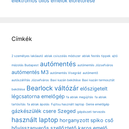
elektromos ollós emelők előretörése
Címkék
2 személyes lakóautó
ablak csiszolás módszer
ablak festés tippek
ajtó
autómentés
mázolás Budapest
autómentés Józsefváros
autómentés M3
autómentés Visegrád
autómentő
autószállítás Józsefváros
Baxi kazán bekötése
Baxi kazán termosztát
Bearlock váltózár
előszigetelt
bekötése
légcsatorna
emelőgép
fa ablak megújítás
fa ablak
tartósítás
fa ablak ápolás
Fujitsu használt laptop
Genie emelőgép
gázkészülék csere Szeged
gépészeti tervezés
használt laptop
horganyzott spiko cső
hővisszanyerős szellőztető
karos emelő