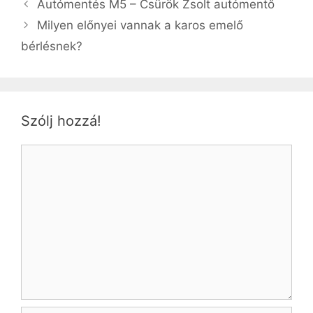
Autómentés M5 – Csürök Zsolt autómentő
Milyen előnyei vannak a karos emelő
bérlésnek?
Szólj hozzá!
Hozzászólás