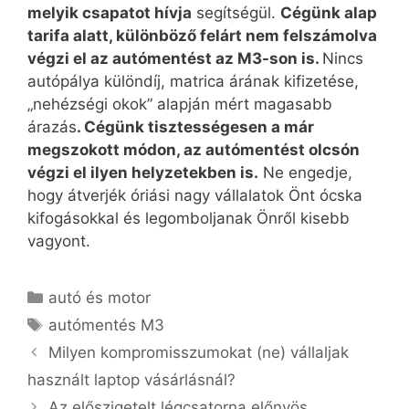
melyik csapatot hívja
segítségül.
Cégünk alap
tarifa alatt, különböző felárt nem felszámolva
végzi el az autómentést az M3-son is.
Nincs
autópálya különdíj, matrica árának kifizetése,
„nehézségi okok” alapján mért magasabb
árazás
. Cégünk tisztességesen a már
megszokott módon, az autómentést olcsón
végzi el ilyen helyzetekben is.
Ne engedje,
hogy átverjék óriási nagy vállalatok Önt ócska
kifogásokkal és legomboljanak Önről kisebb
vagyont.
Kategória
autó és motor
Címkék
autómentés M3
Milyen kompromisszumokat (ne) vállaljak
használt laptop vásárlásnál?
Az előszigetelt légcsatorna előnyös