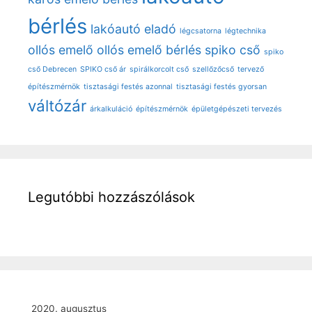
bérlés
lakóautó eladó
légcsatorna
légtechnika
ollós emelő
ollós emelő bérlés
spiko cső
spiko
cső Debrecen
SPIKO cső ár
spirálkorcolt cső
szellőzőcső
tervező
építészmérnök
tisztasági festés azonnal
tisztasági festés gyorsan
váltózár
árkalkuláció
építészmérnök
épületgépészeti tervezés
Legutóbbi hozzászólások
2020. augusztus