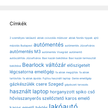
Címkék
2 személyes lakóautó
ablak csiszolás módszer
ablak festés tippek
ajtó
autómentés
mázolás Budapest
autómentés Józsefváros
autómentés M3
autómentés Visegrád
autómentő
autószállítás Józsefváros
Baxi kazán bekötése
Baxi kazán termosztát
Bearlock váltózár
előszigetelt
bekötése
légcsatorna
emelőgép
fa ablak megújítás
fa ablak
tartósítás
fa ablak ápolás
Fujitsu használt laptop
Genie emelőgép
gázkészülék csere Szeged
gépészeti tervezés
használt laptop
horganyzott spiko cső
hővisszanyerős szellőztető
karos emelő
lakóautó
karos emelő bérlés