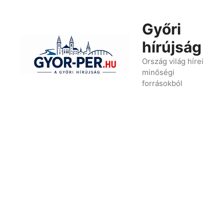
Kilépés
a
Győri
tartalomba
hírújság
Ország világ hírei
minőségi
forrásokból