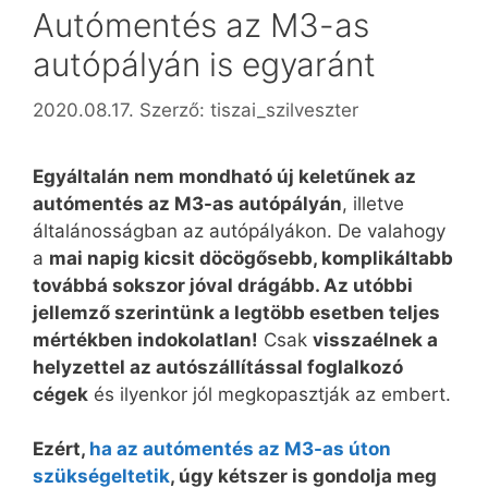
Autómentés az M3-as
autópályán is egyaránt
2020.08.17.
Szerző:
tiszai_szilveszter
Egyáltalán nem mondható új keletűnek az
autómentés az M3-as autópályán
, illetve
általánosságban az autópályákon. De valahogy
a
mai napig kicsit döcögősebb, komplikáltabb
továbbá sokszor jóval drágább. Az utóbbi
jellemző szerintünk a legtöbb esetben teljes
mértékben indokolatlan!
Csak
visszaélnek a
helyzettel az autószállítással foglalkozó
cégek
és ilyenkor jól megkopasztják az embert.
Ezért,
ha az autómentés az M3-as úton
szükségeltetik
, úgy kétszer is gondolja meg