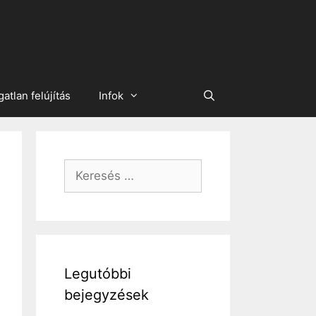
gatlan felújítás
Infok
Keresés:
Legutóbbi
bejegyzések