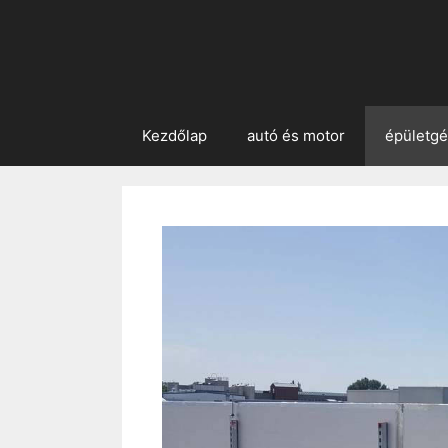
Kezdőlap
autó és motor
épületg