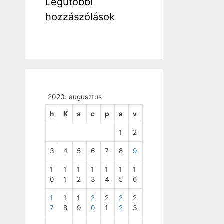
Legutóbbi
hozzászólások
2020. augusztus
h
K
s
c
p
s
v
1
2
3
4
5
6
7
8
9
1
1
1
1
1
1
1
0
1
2
3
4
5
6
1
1
1
2
2
2
2
7
8
9
0
1
2
3