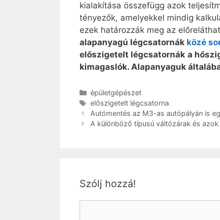
kialakítása összefügg azok teljesít
tényezők, amelyekkel mindig kalkulá
ezek határozzák meg az előrelátha
alapanyagú légcsatornák
közé sor
előszigetelt légcsatornák
a hőszi
kimagaslók. Alapanyaguk általáb
Kategória
épületgépészet
Címkék
előszigetelt légcsatorna
Autómentés az M3-as autópályán is eg
A különböző típusú váltózárak és azok 
Szólj hozzá!
Hozzászólás