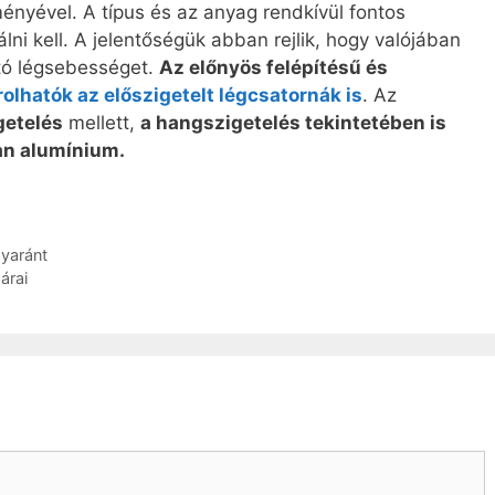
ményével. A típus és az anyag rendkívül fontos
lni kell. A jelentőségük abban rejlik, hogy valójában
tó légsebességet.
Az előnyös felépítésű és
olhatók az előszigetelt légcsatornák is
. Az
getelés
mellett,
a hangszigetelés tekintetében is
an alumínium.
yaránt
árai