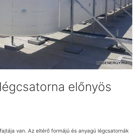
 légcsatorna előnyös
ajtája van. Az eltérő formájú és anyagú légcsatornák