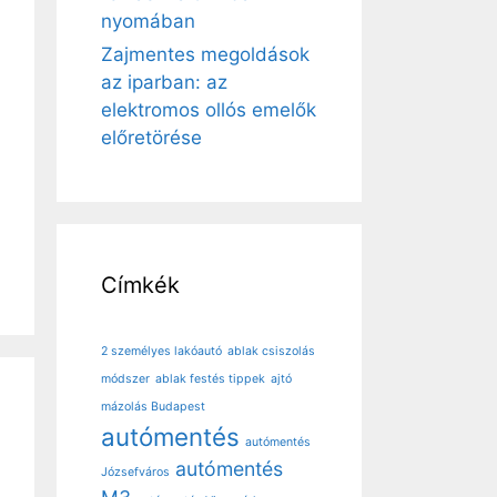
nyomában
Zajmentes megoldások
az iparban: az
elektromos ollós emelők
előretörése
Címkék
2 személyes lakóautó
ablak csiszolás
módszer
ablak festés tippek
ajtó
mázolás Budapest
autómentés
autómentés
autómentés
Józsefváros