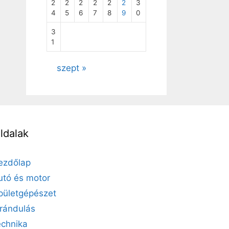
2
2
2
2
2
2
3
4
5
6
7
8
9
0
3
1
szept »
ldalak
ezdőlap
utó és motor
pületgépészet
irándulás
echnika