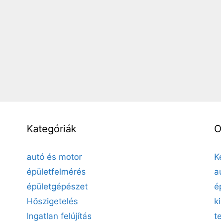
Kategóriák
O
autó és motor
K
épületfelmérés
a
épületgépészet
é
Hőszigetelés
k
Ingatlan felújítás
t