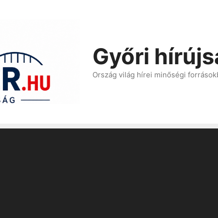
Győri hírúj
Ország világ hírei minőségi források