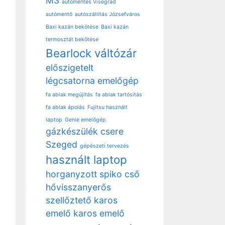
M3
autómentés Visegrád
autómentő
autószállítás Józsefváros
Baxi kazán bekötése
Baxi kazán
termosztát bekötése
Bearlock váltózár
előszigetelt
légcsatorna
emelőgép
fa ablak megújítás
fa ablak tartósítás
fa ablak ápolás
Fujitsu használt
laptop
Genie emelőgép
gázkészülék csere
Szeged
gépészeti tervezés
használt laptop
horganyzott spiko cső
hővisszanyerős
szellőztető
karos
emelő
karos emelő