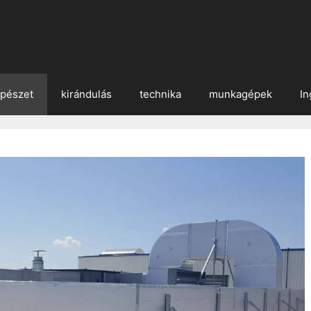
épészet
kirándulás
technika
munkagépek
In