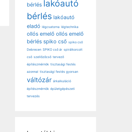
lakóautó
bérlés
bérlés
lakóautó
eladó
légcsatorna
légtechnika
ollós emelő
ollós emelő
bérlés
spiko cső
spiko cső
Debrecen
SPIKO cső ár
spirálkorcolt
cső
szellőzőcső
tervező
építészmérnök
tisztasági festés
azonnal
tisztasági festés gyorsan
váltózár
árkalkuláció
építészmérnök
épületgépészeti
tervezés