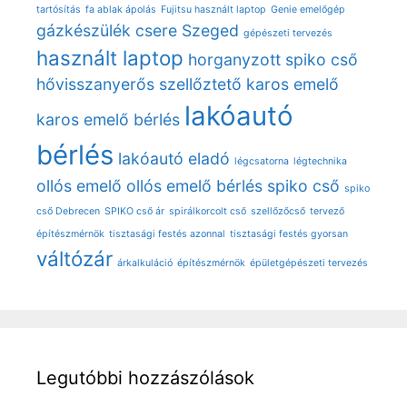
tartósítás
fa ablak ápolás
Fujitsu használt laptop
Genie emelőgép
gázkészülék csere Szeged
gépészeti tervezés
használt laptop
horganyzott spiko cső
hővisszanyerős szellőztető
karos emelő
lakóautó
karos emelő bérlés
bérlés
lakóautó eladó
légcsatorna
légtechnika
ollós emelő
ollós emelő bérlés
spiko cső
spiko
cső Debrecen
SPIKO cső ár
spirálkorcolt cső
szellőzőcső
tervező
építészmérnök
tisztasági festés azonnal
tisztasági festés gyorsan
váltózár
árkalkuláció
építészmérnök
épületgépészeti tervezés
Legutóbbi hozzászólások