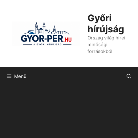
Kilépés
a
Győri
tartalomba
hírújság
Ország világ hírei
minőségi
forrásokból
Menü