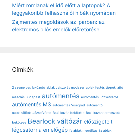
Miért romlanak el idő előtt a laptopok? A
leggyakoribb felhasználói hibák nyomában
Zajmentes megoldások az iparban: az
elektromos ollós emelők előretörése
Címkék
2 személyes lakóautó
ablak csiszolás módszer
ablak festés tippek
ajtó
autómentés
mázolás Budapest
autómentés Józsefváros
autómentés M3
autómentés Visegrád
autómentő
autószállítás Józsefváros
Baxi kazán bekötése
Baxi kazán termosztát
Bearlock váltózár
előszigetelt
bekötése
légcsatorna
emelőgép
fa ablak megújítás
fa ablak