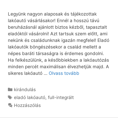
Legyünk nagyon alaposak és tájékozottak
lakóautó vásárlásakor! Ennél a hosszú távú
beruházásnál ajánlott biztos kézből, tapasztalt
eladóktól vásárolni! Azt tartsuk szem előtt, ami
nekünk és családunknak igazán megfelel! Eladó
lakóautók böngészésekor a család mellett a
népes baráti társaságra is érdemes gondolni.
Ha felkészülünk, a későbbiekben a lakóautózás
minden percét maximálisan élvezhetjük majd. A
sikeres lakóautó …
Olvass tovább
Kategória
kirándulás
Címkék
eladó lakóautó
,
full-integrált
Hozzászólás