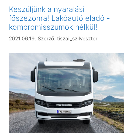
Készüljünk a nyaralási
főszezonra! Lakóautó eladó -
kompromisszumok nélkül!
2021.06.19.
Szerző:
tiszai_szilveszter