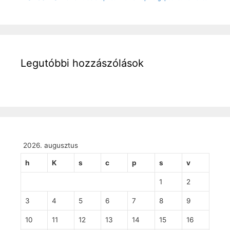
Legutóbbi hozzászólások
2026. augusztus
h
K
s
c
p
s
v
1
2
3
4
5
6
7
8
9
10
11
12
13
14
15
16