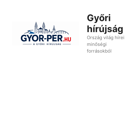
Kilépés
a
Győri
tartalomba
hírújság
Ország világ hírei
minőségi
forrásokból