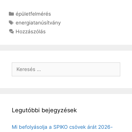
Kategória
épületfelmérés
Címkék
energiatanúsítvány
Hozzászólás
Keresés:
Legutóbbi bejegyzések
Mi befolyásolja a SPIKO csövek árát 2026-