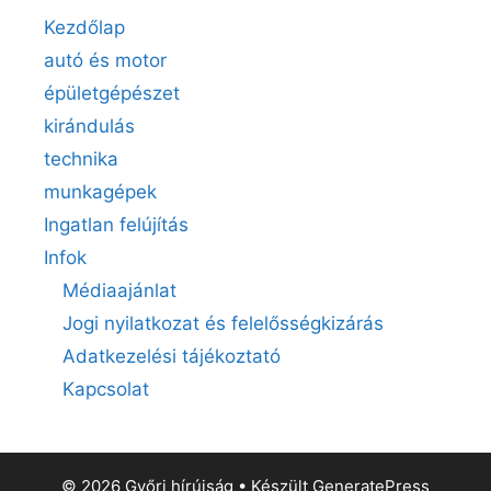
Kezdőlap
autó és motor
épületgépészet
kirándulás
technika
munkagépek
Ingatlan felújítás
Infok
Médiaajánlat
Jogi nyilatkozat és felelősségkizárás
Adatkezelési tájékoztató
Kapcsolat
© 2026 Győri hírújság
• Készült
GeneratePress