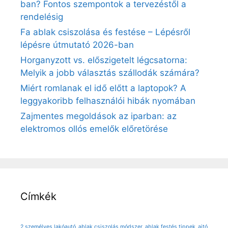
ban? Fontos szempontok a tervezéstől a
rendelésig
Fa ablak csiszolása és festése – Lépésről
lépésre útmutató 2026-ban
Horganyzott vs. előszigetelt légcsatorna:
Melyik a jobb választás szállodák számára?
Miért romlanak el idő előtt a laptopok? A
leggyakoribb felhasználói hibák nyomában
Zajmentes megoldások az iparban: az
elektromos ollós emelők előretörése
Címkék
2 személyes lakóautó
ablak csiszolás módszer
ablak festés tippek
ajtó