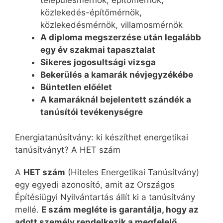
településmérnök, építőmérnök,
közlekedés-építőmérnök,
közlekedésmérnök, villamosmérnök
A diploma megszerzése után legalább
egy év szakmai tapasztalat
Sikeres jogosultsági vizsga
Bekerülés a kamarák névjegyzékébe
Büntetlen előélet
A kamaráknál bejelentett szándék a
tanúsítói tevékenységre
Energiatanúsítvány: ki készíthet energetikai
tanúsítványt? A HET szám
A
HET szám
(Hiteles Energetikai Tanúsítvány)
egy egyedi azonosító, amit az Országos
Építésiügyi Nyilvántartás állít ki a tanúsítvány
mellé.
E szám megléte is garantálja, hogy az
adott személy rendelkezik a megfelelő