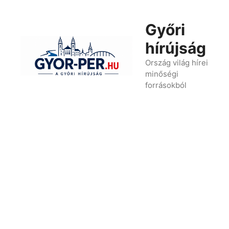
Kilépés
a
Győri
tartalomba
hírújság
Ország világ hírei
minőségi
forrásokból