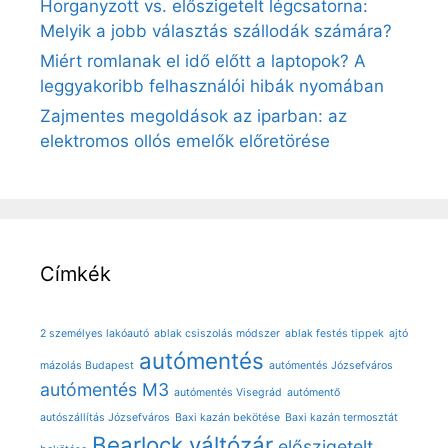
Horganyzott vs. előszigetelt légcsatorna:
Melyik a jobb választás szállodák számára?
Miért romlanak el idő előtt a laptopok? A
leggyakoribb felhasználói hibák nyomában
Zajmentes megoldások az iparban: az
elektromos ollós emelők előretörése
Címkék
2 személyes lakóautó
ablak csiszolás módszer
ablak festés tippek
ajtó
autómentés
mázolás Budapest
autómentés Józsefváros
autómentés M3
autómentés Visegrád
autómentő
autószállítás Józsefváros
Baxi kazán bekötése
Baxi kazán termosztát
Bearlock váltózár
előszigetelt