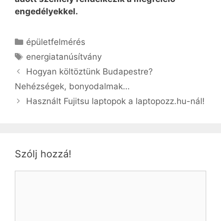
engedélyekkel.
Kategória
épületfelmérés
Címkék
energiatanúsítvány
Hogyan költöztünk Budapestre?
Nehézségek, bonyodalmak…
Használt Fujitsu laptopok a laptopozz.hu-nál!
Szólj hozzá!
Hozzászólás