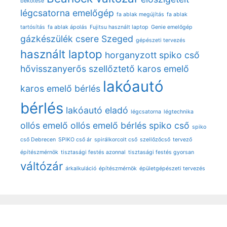
bekötése
légcsatorna
emelőgép
fa ablak megújítás
fa ablak
tartósítás
fa ablak ápolás
Fujitsu használt laptop
Genie emelőgép
gázkészülék csere Szeged
gépészeti tervezés
használt laptop
horganyzott spiko cső
hővisszanyerős szellőztető
karos emelő
lakóautó
karos emelő bérlés
bérlés
lakóautó eladó
légcsatorna
légtechnika
ollós emelő
ollós emelő bérlés
spiko cső
spiko
cső Debrecen
SPIKO cső ár
spirálkorcolt cső
szellőzőcső
tervező
építészmérnök
tisztasági festés azonnal
tisztasági festés gyorsan
váltózár
árkalkuláció
építészmérnök
épületgépészeti tervezés