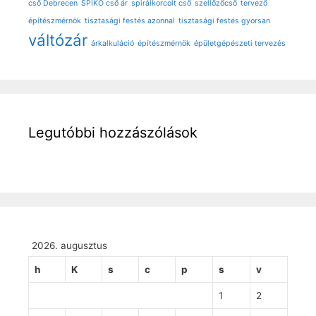
cső Debrecen
SPIKO cső ár
spirálkorcolt cső
szellőzőcső
tervező
építészmérnök
tisztasági festés azonnal
tisztasági festés gyorsan
váltózár
árkalkuláció
építészmérnök
épületgépészeti tervezés
Legutóbbi hozzászólások
2026. augusztus
h
K
s
c
p
s
v
1
2