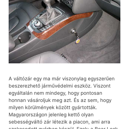
A váltózár egy ma már viszonylag egyszerűen
beszerezhető járművédelmi eszköz. Viszont
egyáltalán nem mindegy, hogy pontosan
honnan vásároljuk meg azt. És az sem, hogy
milyen körülmények között gyártották.
Magyarországon jelenleg kettő olyan
sebességváltó zár létezik a piacon, ami arra
szakosodott gyárban készül. Ezek: a Bear Lock