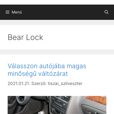
Menü
Bear Lock
Válasszon autójába magas
minőségű váltózárat
2021.01.21.
Szerző:
tiszai_szilveszter