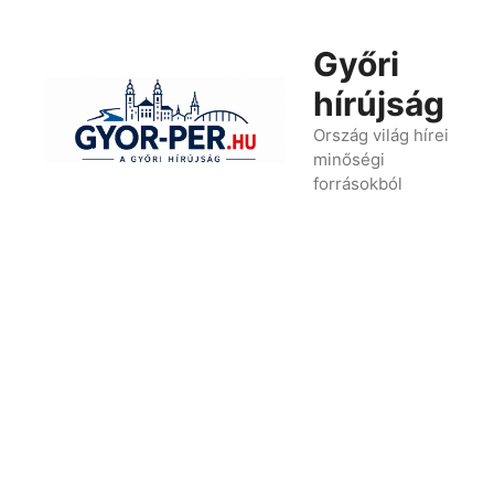
Kilépés
a
Győri
tartalomba
hírújság
Ország világ hírei
minőségi
forrásokból