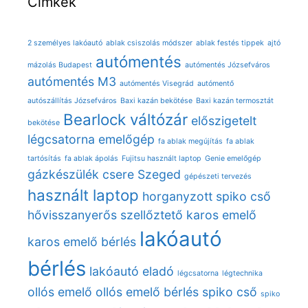
Címkék
2 személyes lakóautó
ablak csiszolás módszer
ablak festés tippek
ajtó
autómentés
mázolás Budapest
autómentés Józsefváros
autómentés M3
autómentés Visegrád
autómentő
autószállítás Józsefváros
Baxi kazán bekötése
Baxi kazán termosztát
Bearlock váltózár
előszigetelt
bekötése
légcsatorna
emelőgép
fa ablak megújítás
fa ablak
tartósítás
fa ablak ápolás
Fujitsu használt laptop
Genie emelőgép
gázkészülék csere Szeged
gépészeti tervezés
használt laptop
horganyzott spiko cső
hővisszanyerős szellőztető
karos emelő
lakóautó
karos emelő bérlés
bérlés
lakóautó eladó
légcsatorna
légtechnika
ollós emelő
ollós emelő bérlés
spiko cső
spiko