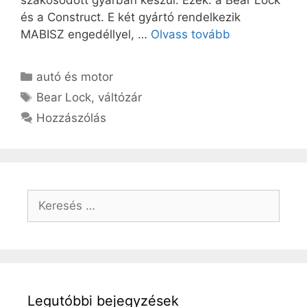
és a Construct. E két gyártó rendelkezik
MABISZ engedéllyel, …
Olvass tovább
Kategória
autó és motor
Címkék
Bear Lock
,
váltózár
Hozzászólás
Keresés:
Legutóbbi bejegyzések