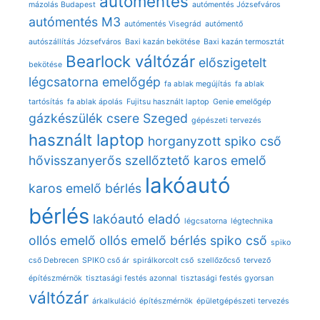
autómentés
mázolás Budapest
autómentés Józsefváros
autómentés M3
autómentés Visegrád
autómentő
autószállítás Józsefváros
Baxi kazán bekötése
Baxi kazán termosztát
Bearlock váltózár
előszigetelt
bekötése
légcsatorna
emelőgép
fa ablak megújítás
fa ablak
tartósítás
fa ablak ápolás
Fujitsu használt laptop
Genie emelőgép
gázkészülék csere Szeged
gépészeti tervezés
használt laptop
horganyzott spiko cső
hővisszanyerős szellőztető
karos emelő
lakóautó
karos emelő bérlés
bérlés
lakóautó eladó
légcsatorna
légtechnika
ollós emelő
ollós emelő bérlés
spiko cső
spiko
cső Debrecen
SPIKO cső ár
spirálkorcolt cső
szellőzőcső
tervező
építészmérnök
tisztasági festés azonnal
tisztasági festés gyorsan
váltózár
árkalkuláció
építészmérnök
épületgépészeti tervezés