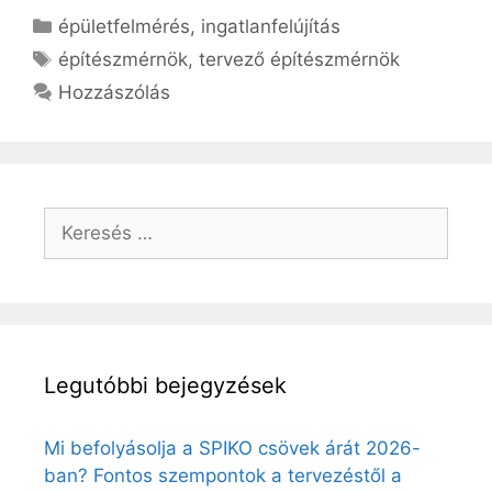
Kategória
épületfelmérés
,
ingatlanfelújítás
Címkék
építészmérnök
,
tervező építészmérnök
Hozzászólás
Keresés:
Legutóbbi bejegyzések
Mi befolyásolja a SPIKO csövek árát 2026-
ban? Fontos szempontok a tervezéstől a