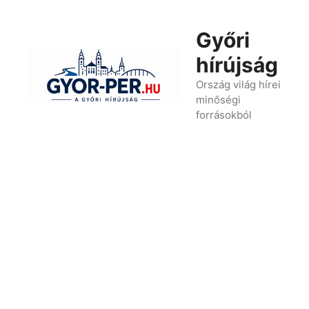
Kilépés
a
Győri
tartalomba
hírújság
Ország világ hírei
minőségi
forrásokból