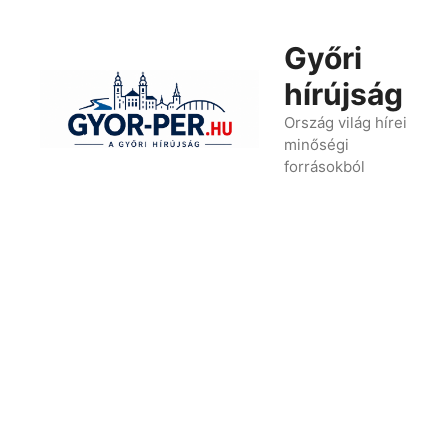
Kilépés
a
Győri
tartalomba
hírújság
Ország világ hírei
minőségi
forrásokból