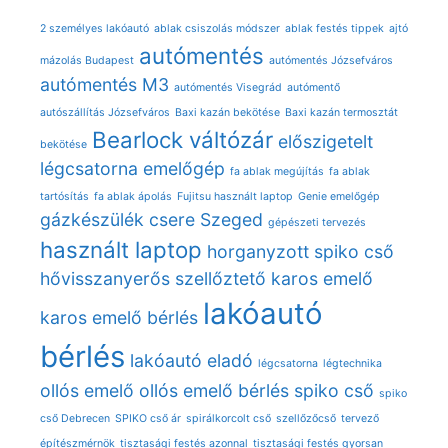
2 személyes lakóautó
ablak csiszolás módszer
ablak festés tippek
ajtó
autómentés
mázolás Budapest
autómentés Józsefváros
autómentés M3
autómentés Visegrád
autómentő
autószállítás Józsefváros
Baxi kazán bekötése
Baxi kazán termosztát
Bearlock váltózár
előszigetelt
bekötése
légcsatorna
emelőgép
fa ablak megújítás
fa ablak
tartósítás
fa ablak ápolás
Fujitsu használt laptop
Genie emelőgép
gázkészülék csere Szeged
gépészeti tervezés
használt laptop
horganyzott spiko cső
hővisszanyerős szellőztető
karos emelő
lakóautó
karos emelő bérlés
bérlés
lakóautó eladó
légcsatorna
légtechnika
ollós emelő
ollós emelő bérlés
spiko cső
spiko
cső Debrecen
SPIKO cső ár
spirálkorcolt cső
szellőzőcső
tervező
építészmérnök
tisztasági festés azonnal
tisztasági festés gyorsan