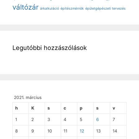
váltózár
árkalkuláció
építészmérnök
épületgépészeti tervezés
Legutóbbi hozzászólások
2021. március
h
K
s
c
p
s
v
1
2
3
4
5
6
7
8
9
10
11
12
13
14