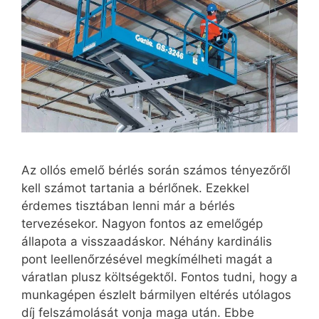
Az ollós emelő bérlés során számos tényezőről
kell számot tartania a bérlőnek. Ezekkel
érdemes tisztában lenni már a bérlés
tervezésekor. Nagyon fontos az emelőgép
állapota a visszaadáskor. Néhány kardinális
pont leellenőrzésével megkímélheti magát a
váratlan plusz költségektől. Fontos tudni, hogy a
munkagépen észlelt bármilyen eltérés utólagos
díj felszámolását vonja maga után. Ebbe