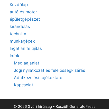
Kezdőlap
autó és motor
épületgépészet
kirándulás
technika
munkagépek
Ingatlan felújítás
Infok
Médiaajánlat
Jogi nyilatkozat és felelősségkizárás
Adatkezelési tájékoztató
Kapcsolat
© 2026 Győri hírújság
• Készült
GeneratePress