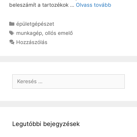
beleszámít a tartozékok …
Olvass tovább
Kategória
épületgépészet
Címkék
munkagép
,
ollós emelő
Hozzászólás
Keresés:
Legutóbbi bejegyzések