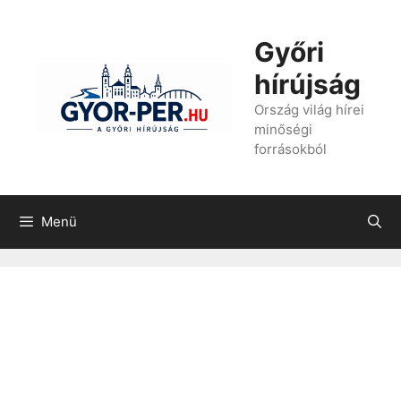
Kilépés
a
Győri
tartalomba
hírújság
Ország világ hírei
minőségi
forrásokból
Menü