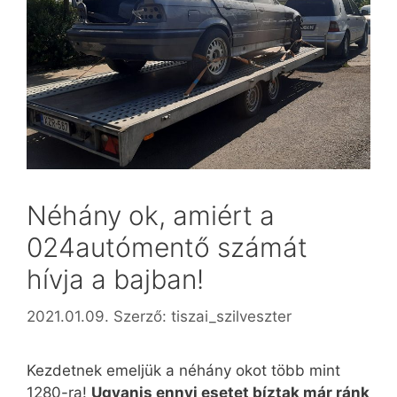
Néhány ok, amiért a
024autómentő számát
hívja a bajban!
2021.01.09.
Szerző:
tiszai_szilveszter
Kezdetnek emeljük a néhány okot több mint
1280-ra!
Ugyanis ennyi esetet bíztak már ránk