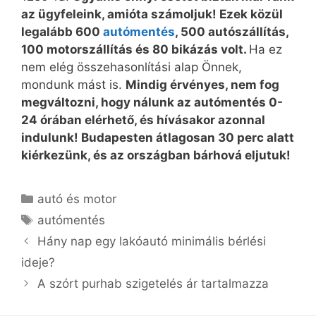
az ügyfeleink, amióta számoljuk! Ezek közül
legalább 600
autómentés
, 500 autószállítás,
100 motorszállítás és 80 bikázás volt.
Ha ez
nem elég összehasonlítási alap Önnek,
mondunk mást is.
Mindig érvényes, nem fog
megváltozni, hogy nálunk az autómentés 0-
24 órában elérhető, és hívásakor azonnal
indulunk! Budapesten átlagosan 30 perc alatt
kiérkezünk, és az országban bárhová eljutuk!
Kategória
autó és motor
Címkék
autómentés
Hány nap egy lakóautó minimális bérlési
ideje?
A szórt purhab szigetelés ár tartalmazza