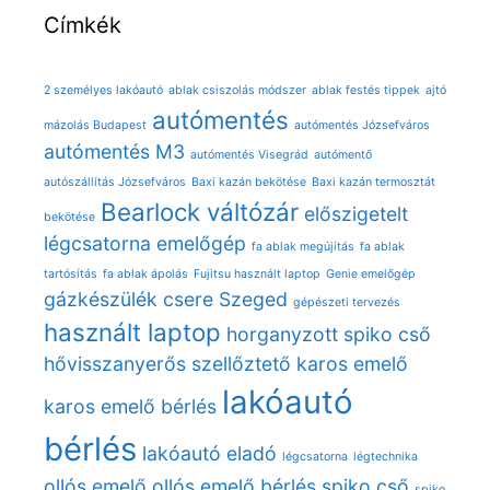
Címkék
2 személyes lakóautó
ablak csiszolás módszer
ablak festés tippek
ajtó
autómentés
mázolás Budapest
autómentés Józsefváros
autómentés M3
autómentés Visegrád
autómentő
autószállítás Józsefváros
Baxi kazán bekötése
Baxi kazán termosztát
Bearlock váltózár
előszigetelt
bekötése
légcsatorna
emelőgép
fa ablak megújítás
fa ablak
tartósítás
fa ablak ápolás
Fujitsu használt laptop
Genie emelőgép
gázkészülék csere Szeged
gépészeti tervezés
használt laptop
horganyzott spiko cső
hővisszanyerős szellőztető
karos emelő
lakóautó
karos emelő bérlés
bérlés
lakóautó eladó
légcsatorna
légtechnika
ollós emelő
ollós emelő bérlés
spiko cső
spiko