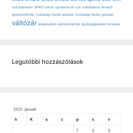
cső Debrecen
SPIKO cső ár
spirálkorcolt cső
szellőzőcső
tervező
építészmérnök
tisztasági festés azonnal
tisztasági festés gyorsan
váltózár
árkalkuláció
építészmérnök
épületgépészeti tervezés
Legutóbbi hozzászólások
2021. január
h
K
s
c
p
s
v
1
2
3