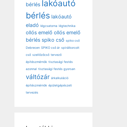
lakóautó
bérlés
bérlés
lakóautó
eladó
légcsatorna
légtechnika
ollós emelő
ollós emelő
bérlés
spiko cső
spiko cső
Debrecen
SPIKO cső ár
spirálkorcolt
cső
szellőzőcső
tervező
építészmérnök
tisztasági festés
azonnal
tisztasági festés gyorsan
váltózár
árkalkuláció
építészmérnök
épületgépészeti
tervezés