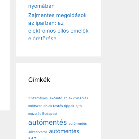
nyomában
Zajmentes megoldások
az iparban: az
elektromos ollós emelők
előretörése
Címkék
2 személyes lakóautó
ablak csiszolás
módszer
ablak festés tippek
ajtó
mázolás Budapest
autómentés
autómentés
autómentés
Józsefváros