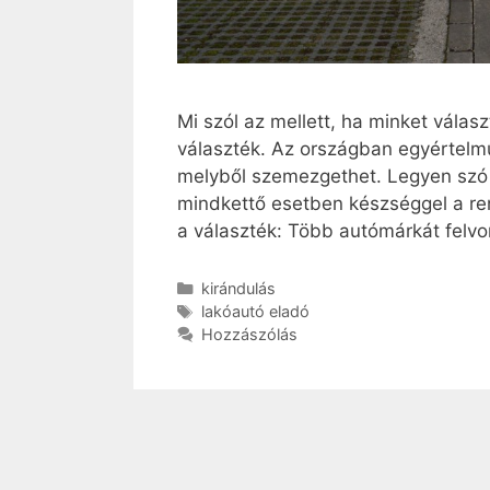
Mi szól az mellett, ha minket válas
választék. Az országban egyértelmű
melyből szemezgethet. Legyen szó l
mindkettő esetben készséggel a re
a választék: Több autómárkát felvon
Kategória
kirándulás
Címkék
lakóautó eladó
Hozzászólás