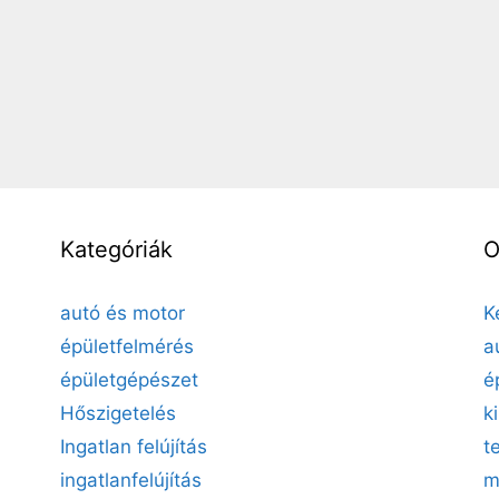
Kategóriák
O
autó és motor
K
épületfelmérés
a
épületgépészet
é
Hőszigetelés
k
Ingatlan felújítás
t
ingatlanfelújítás
m