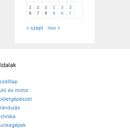
2
2
2
2
3
3
6
7
8
9
0
1
« szept
nov »
ldalak
ezdőlap
utó és motor
pületgépészet
irándulás
echnika
unkagépek