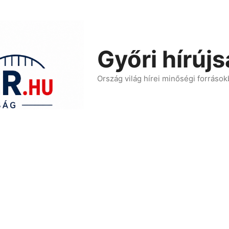
Győri hírúj
Ország világ hírei minőségi források