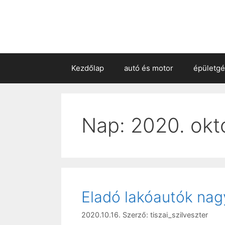
Kezdőlap
autó és motor
épületg
Nap:
2020. okt
Eladó lakóautók nag
2020.10.16.
Szerző:
tiszai_szilveszter