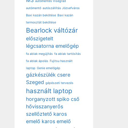
M3
autómentés Visegrád
autómentő
autószállítás Józsefváros
Baxi kazán bekötése
Baxi kazán
termosztát bekötése
Bearlock váltózár
előszigetelt
légcsatorna
emelőgép
fa ablak megújítás
fa ablak tartósítás
fa ablak ápolás
Fujitsu használt
laptop
Genie emelőgép
gázkészülék csere
Szeged
gépészeti tervezés
használt laptop
horganyzott spiko cső
hővisszanyerős
szellőztető
karos
emelő
karos emelő