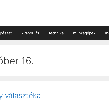
épészet
kirándulás
technika
munkagépek
In
óber 16.
y választéka