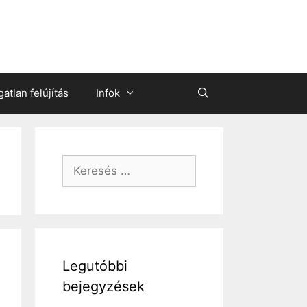
gatlan felújítás
Infok
Keresés:
Legutóbbi
bejegyzések