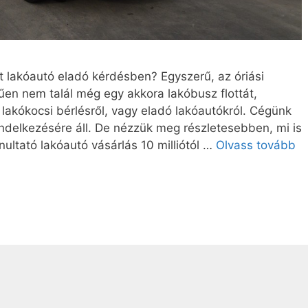
zt lakóautó eladó kérdésben? Egyszerű, az óriási
en nem talál még egy akkora lakóbusz flottát,
akókocsi bérlésről, vagy eladó lakóautókról. Cégünk
ndelkezésére áll. De nézzük meg részletesebben, mi is
ultató lakóautó vásárlás 10 milliótól …
Olvass tovább