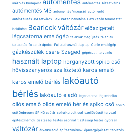
autómentés
mázolás Budapest
autómentés Józsefváros
autómentés M3
autómentés Visegrád
autómentő
autószállítás Józsefváros
Baxi kazán bekötése
Baxi kazán termosztát
Bearlock váltózár
előszigetelt
bekötése
légcsatorna
emelőgép
fa ablak megújítás
fa ablak
tartósítás
fa ablak ápolás
Fujitsu használt laptop
Genie emelőgép
gázkészülék csere Szeged
gépészeti tervezés
használt laptop
horganyzott spiko cső
hővisszanyerős szellőztető
karos emelő
lakóautó
karos emelő bérlés
bérlés
lakóautó eladó
légcsatorna
légtechnika
ollós emelő
ollós emelő bérlés
spiko cső
spiko
cső Debrecen
SPIKO cső ár
spirálkorcolt cső
szellőzőcső
tervező
építészmérnök
tisztasági festés azonnal
tisztasági festés gyorsan
váltózár
árkalkuláció
építészmérnök
épületgépészeti tervezés