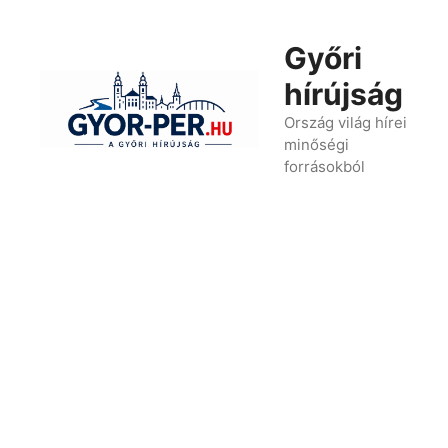
Kilépés
a
Győri
tartalomba
hírújság
Ország világ hírei
minőségi
forrásokból