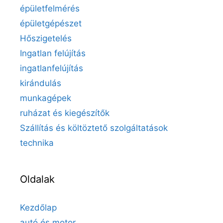
épületfelmérés
épületgépészet
Hőszigetelés
Ingatlan felújítás
ingatlanfelújítás
kirándulás
munkagépek
ruházat és kiegészítők
Szállítás és költöztető szolgáltatások
technika
Oldalak
Kezdőlap
autó és motor