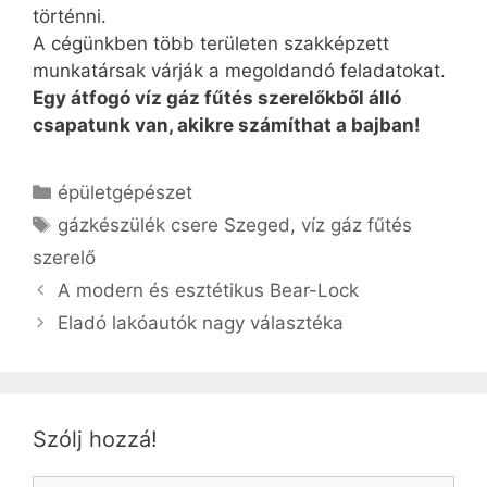
történni.
A cégünkben több területen szakképzett
munkatársak várják a megoldandó feladatokat.
Egy átfogó víz gáz fűtés szerelőkből álló
csapatunk van, akikre számíthat a bajban!
Kategória
épületgépészet
Címkék
gázkészülék csere Szeged
,
víz gáz fűtés
szerelő
A modern és esztétikus Bear-Lock
Eladó lakóautók nagy választéka
Szólj hozzá!