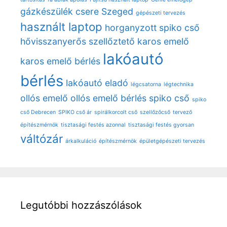
gázkészülék csere Szeged
gépészeti tervezés
használt laptop
horganyzott spiko cső
hővisszanyerős szellőztető
karos emelő
lakóautó
karos emelő bérlés
bérlés
lakóautó eladó
légcsatorna
légtechnika
ollós emelő
ollós emelő bérlés
spiko cső
spiko
cső Debrecen
SPIKO cső ár
spirálkorcolt cső
szellőzőcső
tervező
építészmérnök
tisztasági festés azonnal
tisztasági festés gyorsan
váltózár
árkalkuláció
építészmérnök
épületgépészeti tervezés
Legutóbbi hozzászólások