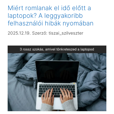
Miért romlanak el idő előtt a
laptopok? A leggyakoribb
felhasználói hibák nyomában
2025.12.19.
Szerző:
tiszai_szilveszter