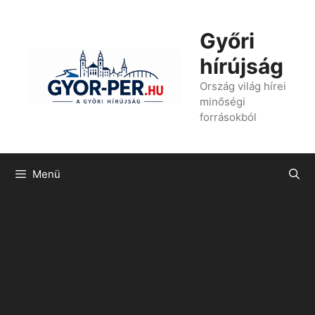
Kilépés
a
Győri
tartalomba
hírújság
Ország világ hírei
minőségi
forrásokból
Menü