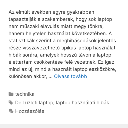
Az elmúlt években egyre gyakrabban
tapasztalják a szakemberek, hogy sok laptop
nem műszaki elavulás miatt megy tönkre,
hanem helytelen használat következtében. A
statisztikák szerint a meghibásodások jelentős
része visszavezethető tipikus laptop használati
hibák sorára, amelyek hosszú távon a laptop
élettartam csökkentése felé vezetnek. Ez igaz
mind az új, mind a használt laptop eszközökre,
különösen akkor, …
Olvass tovább
Kategória
technika
Címkék
Dell üzleti laptop
,
laptop használati hibák
Hozzászólás