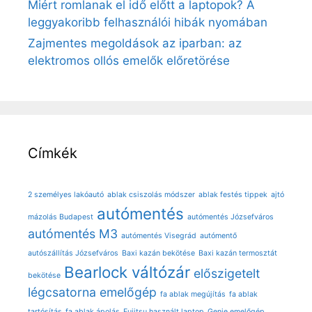
Miért romlanak el idő előtt a laptopok? A
leggyakoribb felhasználói hibák nyomában
Zajmentes megoldások az iparban: az
elektromos ollós emelők előretörése
Címkék
2 személyes lakóautó
ablak csiszolás módszer
ablak festés tippek
ajtó
autómentés
mázolás Budapest
autómentés Józsefváros
autómentés M3
autómentés Visegrád
autómentő
autószállítás Józsefváros
Baxi kazán bekötése
Baxi kazán termosztát
Bearlock váltózár
előszigetelt
bekötése
légcsatorna
emelőgép
fa ablak megújítás
fa ablak
tartósítás
fa ablak ápolás
Fujitsu használt laptop
Genie emelőgép