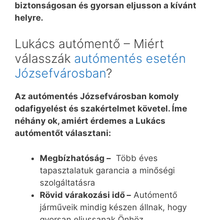
biztonságosan és gyorsan eljusson a kívánt
helyre.
Lukács autómentő – Miért
válasszák
autómentés esetén
Józsefvárosban
?
Az autómentés Józsefvárosban komoly
odafigyelést és szakértelmet követel. Íme
néhány ok, amiért érdemes a Lukács
autómentőt választani:
Megbízhatóság –
Több éves
tapasztalatuk garancia a minőségi
szolgáltatásra
Rövid várakozási idő –
Autómentő
járműveik mindig készen állnak, hogy
gyorsan eljussanak Önhöz