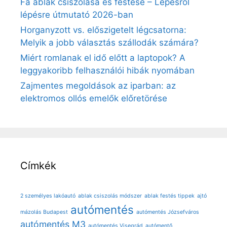
Fa ablak csiszolása és festése – Lépésről
lépésre útmutató 2026-ban
Horganyzott vs. előszigetelt légcsatorna:
Melyik a jobb választás szállodák számára?
Miért romlanak el idő előtt a laptopok? A
leggyakoribb felhasználói hibák nyomában
Zajmentes megoldások az iparban: az
elektromos ollós emelők előretörése
Címkék
2 személyes lakóautó
ablak csiszolás módszer
ablak festés tippek
ajtó
autómentés
mázolás Budapest
autómentés Józsefváros
autómentés M3
autómentés Visegrád
autómentő