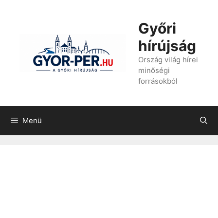
Kilépés
a
Győri
tartalomba
hírújság
Ország világ hírei
minőségi
forrásokból
Menü