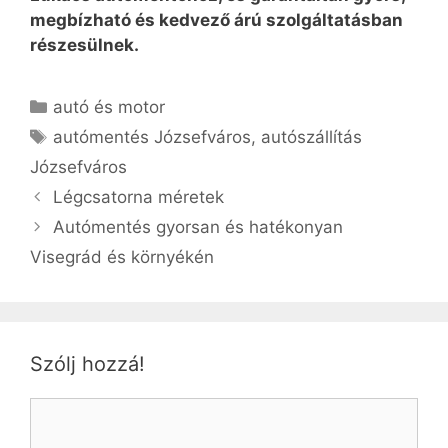
megbízható és kedvező árú szolgáltatásban
részesülnek.
Kategória
autó és motor
Címkék
autómentés Józsefváros
,
autószállítás
Józsefváros
Légcsatorna méretek
Autómentés gyorsan és hatékonyan
Visegrád és környékén
Szólj hozzá!
Hozzászólás