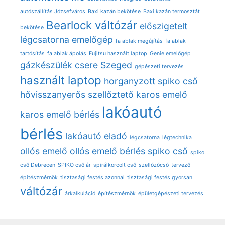
autószállítás Józsefváros
Baxi kazán bekötése
Baxi kazán termosztát
Bearlock váltózár
előszigetelt
bekötése
légcsatorna
emelőgép
fa ablak megújítás
fa ablak
tartósítás
fa ablak ápolás
Fujitsu használt laptop
Genie emelőgép
gázkészülék csere Szeged
gépészeti tervezés
használt laptop
horganyzott spiko cső
hővisszanyerős szellőztető
karos emelő
lakóautó
karos emelő bérlés
bérlés
lakóautó eladó
légcsatorna
légtechnika
ollós emelő
ollós emelő bérlés
spiko cső
spiko
cső Debrecen
SPIKO cső ár
spirálkorcolt cső
szellőzőcső
tervező
építészmérnök
tisztasági festés azonnal
tisztasági festés gyorsan
váltózár
árkalkuláció
építészmérnök
épületgépészeti tervezés